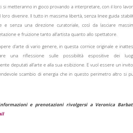
olti si metteranno in gioco provando a interpretare, con il loro lavor
l loro divenire. Il tutto in massima libertà, senza linee guida stabili
te e senza una direzione curatoriale, così da lasciare massi
retazione e fruizione tanto all’artista quanto allo spettatore.
pere d’arte di vario genere, in questa cornice originale e inattes
are una riflessione sulle possibilità espositive dei luog
nte deputati all’arte e alla sua esibizione. E vuol essere un invito
icendevole scambio di energia che in questo perimetro altro si p
nformazioni e prenotazioni rivolgersi a Veronica Barbat
il