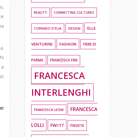
o,
BEAUTY
CONNECTING CULTURES
te
ma
ELLE
DESIGN
CORRADO D'ELIA
VENTURINI
FASHION
FIERE DI
a,
hi
PARMA
FRANCESCA FINI
 a
FRANCESCA
uò
INTERLENGHI
o:
FRANCESCA
FRANCESCA LEONI
LOLLI
FW/17
FW2016