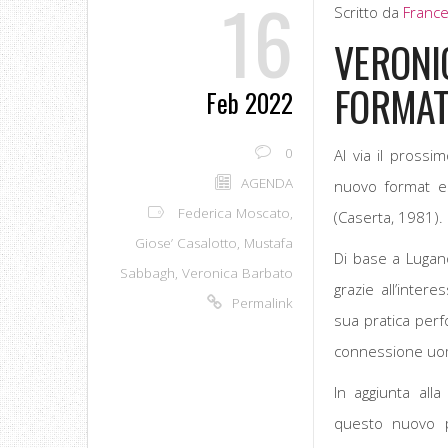
16
Scritto da
Franc
VERONI
FORMAT
Feb 2022
0
Al via il prossi
AGENDA
nuovo format es
Federica Moscato
,
(Caserta, 1981).
Giose’ Casalotto
,
Mustafa
Di base a Lugano
Sabbagh
,
Veronica Barbato
grazie all’inte
Permalink
sua pratica perf
connessione uo
In aggiunta alla
questo nuovo pr