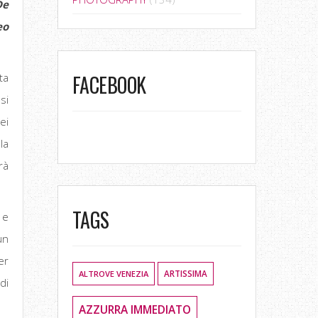
De
eo
ta
FACEBOOK
si
ei
la
rà
TAGS
 e
un
er
ALTROVE VENEZIA
ARTISSIMA
di
AZZURRA IMMEDIATO