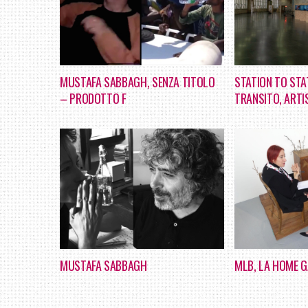
MUSTAFA SABBAGH, SENZA TITOLO
STATION TO STAT
– PRODOTTO F
TRANSITO, ARTI
MUSTAFA SABBAGH
MLB, LA HOME 