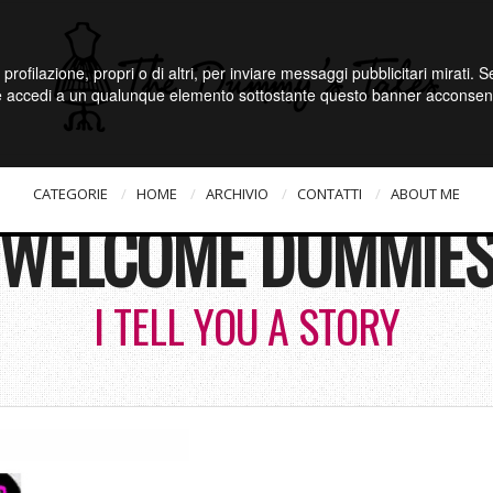
 profilazione, propri o di altri, per inviare messaggi pubblicitari mirati.
e accedi a un qualunque elemento sottostante questo banner acconsenti
CATEGORIE
HOME
ARCHIVIO
CONTATTI
ABOUT ME
WELCOME DUMMIE
I TELL YOU A STORY