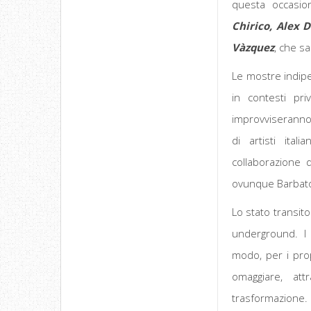
questa occasion
Chirico, Alex 
Vàzquez
, che s
Le mostre indip
in contesti pri
improvviseranno 
di artisti ital
collaborazione 
ovunque Barbato 
Lo stato transito
underground. I 
modo, per i prop
omaggiare, att
trasformazione.