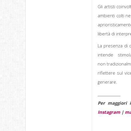
Gli artisti coinv
ambienti colti ne
aprioristicamen
libertà di interp
La presenza di o
intende stimol
non tradizionalme
riflettere sul v
generare.
_____________
Per maggiori i
Instagram
|
ma