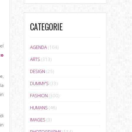
CATEGORIE
el
AGENDA
(104)
to
ARTS
(313)
DESIGN
(25)
e,
DUMMY'S
(33)
la
in
FASHION
(300)
HUMANS
(46)
di
IMAGES
(3)
in
PHOTOGRAPHY
(134)