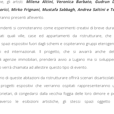
e, gli artisti:
Milena Altini, Veronica Barbato, Gudrun 
Dorici, Mirko Frignani, Mustafa Sabbagh, Andrea Saltini e T
aranno presenti all’evento.
endenti si connoteranno come esperimenti creativi di breve dura
vati quali ville, case ed appartamenti da ristrutturare, che 
spazi espositivi fuori dagli schemi e ospiteranno gruppi eterogen
iani ed internazionali. Il progetto, che si avvarrà anche del
di agenzie immobiliari, prenderà avvio a Lugano ma si sviluppe
verrà chiamata ad allestire questo tipo di evento.
rio di queste abitazioni da ristrutturare offrirà scenari disarticolati
progetti espositivi che verranno ospitati rappresenteranno 
rietari, di congedarsi dalla vecchia foggia delle loro dimore e p
raverso le esibizioni artistiche, gli stessi spazi oggetto 