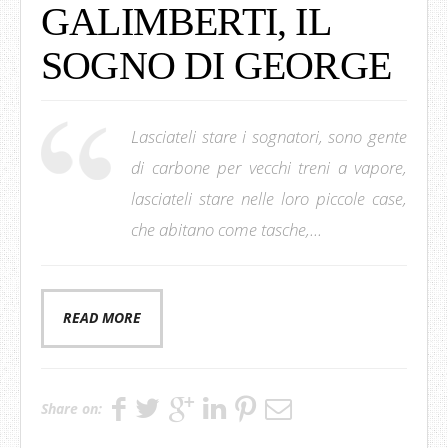
GALIMBERTI, IL
SOGNO DI GEORGE
Lasciateli stare i sognatori, sono gente
di carbone per vecchi treni a vapore,
lasciateli stare nelle loro piccole case,
che abitano come tasche,...
READ MORE
Share on: