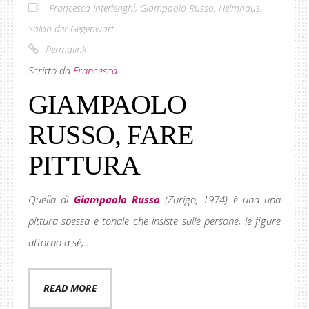
Francesca Interlenghi
,
Giampaolo Russo
,
Helmhaus
,
Salon der Gegenwart
Permalink
Scritto da
Francesca
GIAMPAOLO
RUSSO, FARE
PITTURA
Quella di
Giampaolo Russo
(Zurigo, 1974) è una una
pittura spessa e tonale che insiste sulle persone, le figure
attorno a sé,...
READ MORE