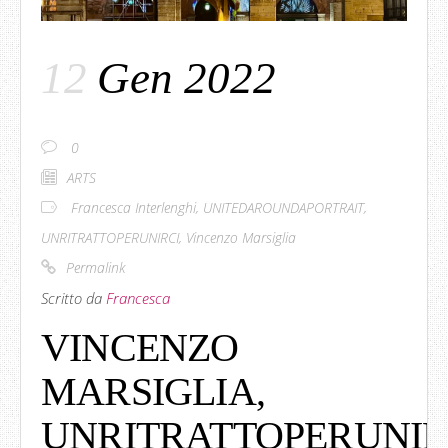
12
Gen 2022
0
ARTS
Francesca Interlenghi
,
UNITEDAROUNDAPORTRAIT
,
UNRITRATTOPERUNIRCI
,
Vincenzo Marsiglia
Permalink
Scritto da
Francesca
VINCENZO
MARSIGLIA,
UNRITRATTOPERUNIR