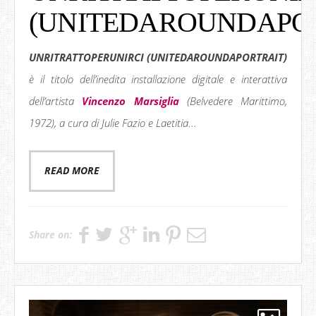
(UNITEDAROUNDAPOR
UNRITRATTOPERUNIRCI (UNITEDAROUNDAPORTRAIT)
è il titolo dell’inedita installazione digitale e interattiva
dell’artista
Vincenzo Marsiglia
(Belvedere Marittimo,
1972), a cura di Julie Fazio e Laetitia...
READ MORE
Share on: