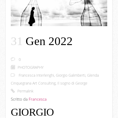
31
Gen 2022
0
PHOTOGRAPHY
Francesca Interlenghi
,
Giorgio Galimberti
,
Glenda
Cinquegrana Art Consulting
,
Il sogno di George
Permalink
Scritto da
Francesca
GIORGIO