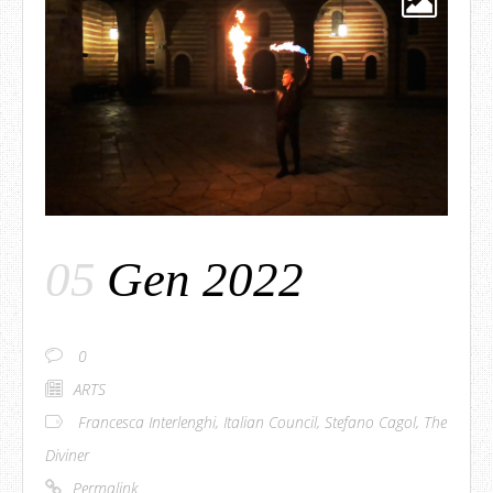
05
Gen 2022
0
ARTS
Francesca Interlenghi
,
Italian Council
,
Stefano Cagol
,
The
Diviner
Permalink