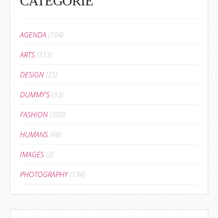
CATEGORIE
AGENDA
(104)
ARTS
(313)
DESIGN
(25)
DUMMY'S
(33)
FASHION
(300)
HUMANS
(46)
IMAGES
(3)
PHOTOGRAPHY
(134)