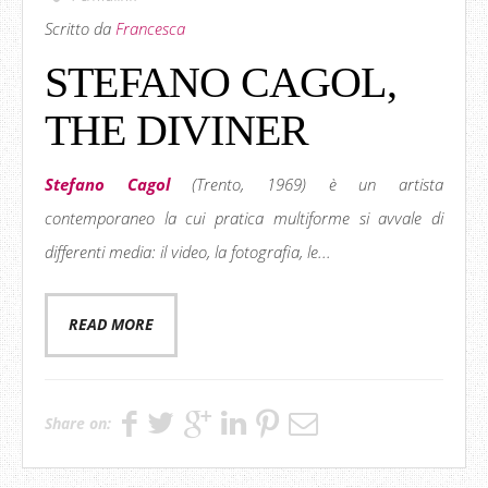
Scritto da
Francesca
STEFANO CAGOL,
THE DIVINER
Stefano Cagol
(Trento, 1969) è un artista
contemporaneo la cui pratica multiforme si avvale di
differenti media: il video, la fotografia, le...
READ MORE
Share on: