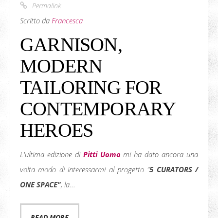
Permalink
Scritto da
Francesca
GARNISON,
MODERN
TAILORING FOR
CONTEMPORARY
HEROES
L'ultima edizione di
Pitti Uomo
mi ha dato ancora una
volta modo di interessarmi al progetto "
5 CURATORS /
ONE SPACE"
, la...
READ MORE