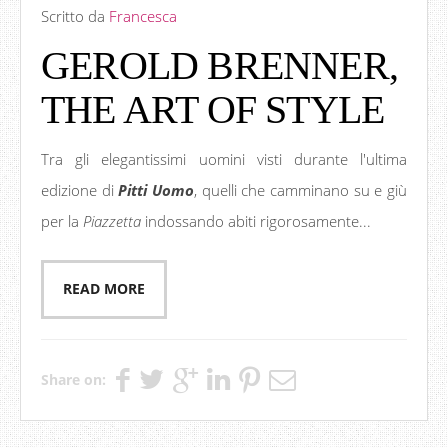
Scritto da
Francesca
GEROLD BRENNER,
THE ART OF STYLE
Tra gli elegantissimi uomini visti durante l'ultima
edizione di
Pitti Uomo
, quelli che camminano su e giù
per la
Piazzetta
indossando abiti rigorosamente...
READ MORE
Share on: