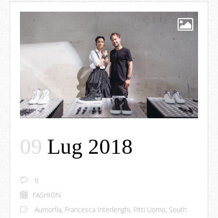
09
Lug 2018
0
FASHION
Aumorfia
,
Francesca Interlenghi
,
Pitti Uomo
,
South