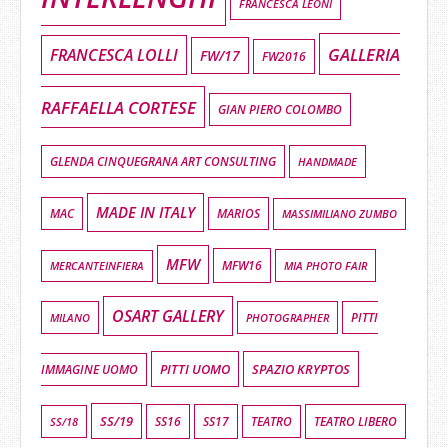
FRANCESCA LEONI
GALLERIA
FRANCESCA LOLLI
FW/17
FW2016
RAFFAELLA CORTESE
GIAN PIERO COLOMBO
GLENDA CINQUEGRANA ART CONSULTING
HANDMADE
MADE IN ITALY
MAC
MARIOS
MASSIMILIANO ZUMBO
MFW
MFW16
MIA PHOTO FAIR
MERCANTEINFIERA
OSART GALLERY
MILANO
PHOTOGRAPHER
PITTI
PITTI UOMO
SPAZIO KRYPTOS
IMMAGINE UOMO
SS/19
SS16
SS17
TEATRO LIBERO
SS/18
TEATRO