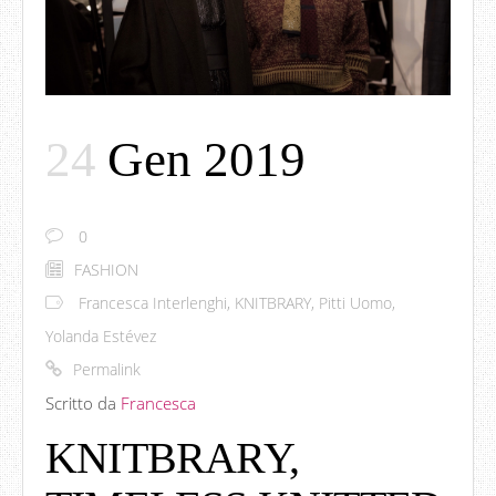
24
Gen 2019
0
FASHION
Francesca Interlenghi
,
KNITBRARY
,
Pitti Uomo
,
Yolanda Estévez
Permalink
Scritto da
Francesca
KNITBRARY,