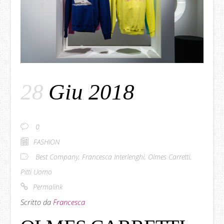
28
Giu 2018
0
FASHION
Best Company
,
Francesca Interlenghi
,
Olmes Carretti
,
Pitti Uomo
Permalink
Scritto da
Francesca