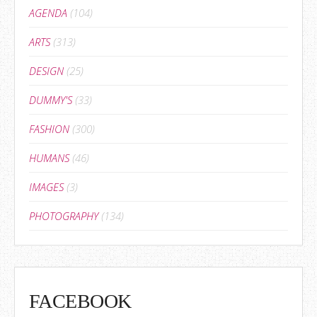
AGENDA
(104)
ARTS
(313)
DESIGN
(25)
DUMMY'S
(33)
FASHION
(300)
HUMANS
(46)
IMAGES
(3)
PHOTOGRAPHY
(134)
FACEBOOK