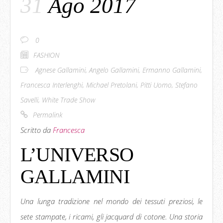
31
Ago 2017
0
FASHION
Agnese Gallamini
,
Angelo Gallamini
,
Ermanno Gallamini
,
Francesca Interlenghi
,
Michael Pretolani
,
Pitti Uomo
,
Stefano
Savelli
,
White Trade Show
Permalink
Scritto da
Francesca
L’UNIVERSO
GALLAMINI
Una lunga tradizione nel mondo dei tessuti preziosi, le
sete stampate, i ricami, gli jacquard di cotone. Una storia