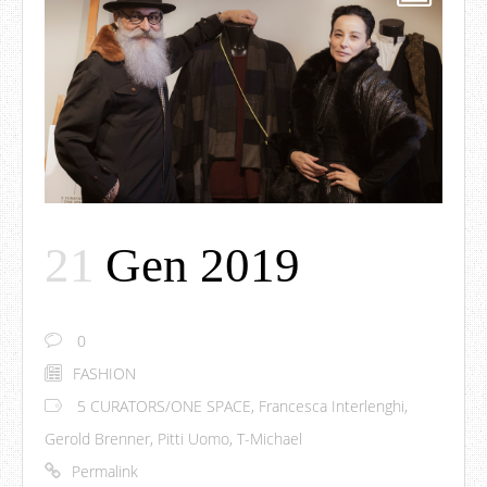
21
Gen 2019
0
FASHION
5 CURATORS/ONE SPACE
,
Francesca Interlenghi
,
Gerold Brenner
,
Pitti Uomo
,
T-Michael
Permalink