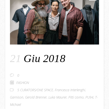
21
Giu 2018
0
FASHION
5 CURATORS/ONE SPACE
,
Francesca Interlenghi
,
Garnison
,
Gerold Brenner
,
Luka Maurer
,
Pitti Uomo
,
PU94
,
T-
Michael