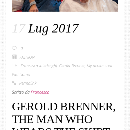
17
Lug 2017
0
FASHION
Francesca Interlenghi
,
Gerold Brenner
,
My denim soul
,
Pitti Uomo
Permalink
Scritto da
Francesca
GEROLD BRENNER,
THE MAN WHO