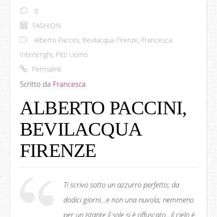
0
FASHION
Alberto Paccini
,
Bevilacqua Firenze
,
Francesca
Interlenghi
,
Pitti Uomo
Permalink
Scritto da
Francesca
ALBERTO PACCINI,
BEVILACQUA
FIRENZE
Ti scrivo sotto un azzurro perfetto; da
dodici giorni…e non una nuvola; nemmeno
per un istante il sole si è offuscato…il cielo è