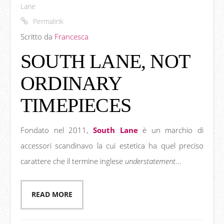
Lane
Permalink
Scritto da
Francesca
SOUTH LANE, NOT
ORDINARY
TIMEPIECES
Fondato nel 2011,
South Lane
è un marchio di
accessori scandinavo la cui estetica ha quel preciso
carattere che il termine inglese
understatement
...
READ MORE