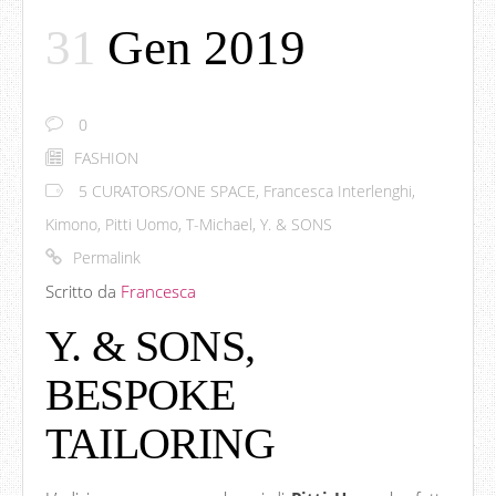
31
Gen 2019
0
FASHION
5 CURATORS/ONE SPACE
,
Francesca Interlenghi
,
Kimono
,
Pitti Uomo
,
T-Michael
,
Y. & SONS
Permalink
Scritto da
Francesca
Y. & SONS,
BESPOKE
TAILORING