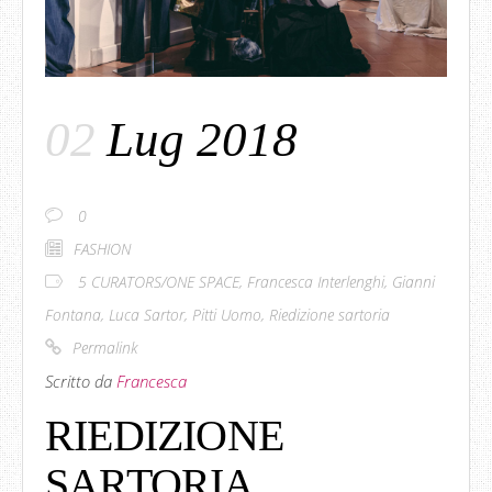
02
Lug 2018
0
FASHION
5 CURATORS/ONE SPACE
,
Francesca Interlenghi
,
Gianni
Fontana
,
Luca Sartor
,
Pitti Uomo
,
Riedizione sartoria
Permalink
Scritto da
Francesca
RIEDIZIONE
SARTORIA