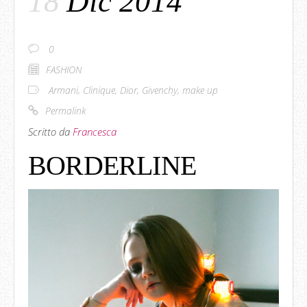
18
Dic 2014
0
FASHION
Armani
,
Clinique
,
Dior
,
Givenchy
,
make up
Permalink
Scritto da
Francesca
BORDERLINE