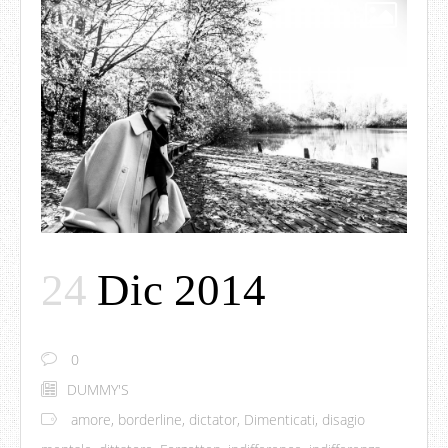
24
Dic 2014
0
DUMMY'S
amore
,
borderline
,
dictator
,
Dimenticati
,
disagio