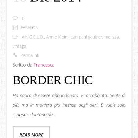
0
FASHION
A.N.G.E.L.O.
,
Annie Klein
,
jean paul gaultier
,
melissa
,
vintage
Permalink
Scritto da
Francesca
BORDER CHIC
Ha paura di essere abbandonata. E' arrabbiata. Sente di
più, ma in maniera più intensa degli altri. E vuole solo
scappare lontano da...
READ MORE