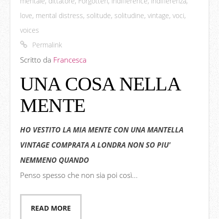
mentale
,
dittatore
,
Forgotten
,
indifference
,
indifferenza
,
love
,
mental distress
,
solitude
,
solitudine
,
vintage
,
voci
,
voices
Permalink
Scritto da
Francesca
UNA COSA NELLA
MENTE
HO VESTITO LA MIA MENTE CON UNA MANTELLA
VINTAGE COMPRATA A LONDRA NON SO PIU'
NEMMENO QUANDO
Penso spesso che non sia poi così...
READ MORE