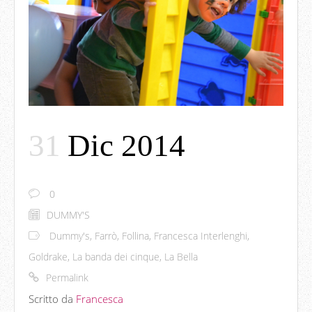
31
Dic 2014
0
DUMMY'S
Dummy's
,
Farrò
,
Follina
,
Francesca Interlenghi
,
Goldrake
,
La banda dei cinque
,
La Bella
Permalink
Scritto da
Francesca