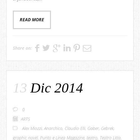
READ MORE
Share on:
13
Dic 2014
0
ARTS
Alex Miozzi
,
Anarchico
,
Claudio Elli
,
Gaber
,
Gebrek
,
graphic novel
,
Punto e Linea Magazine
,
teatro
,
Teatro Litta
,