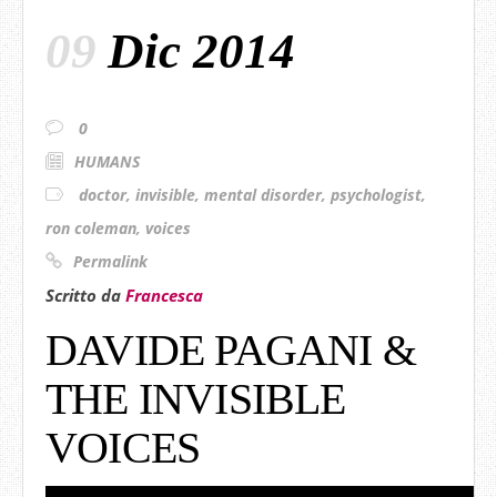
09
Dic 2014
0
HUMANS
doctor
,
invisible
,
mental disorder
,
psychologist
,
ron coleman
,
voices
Permalink
Scritto da
Francesca
DAVIDE PAGANI &
THE INVISIBLE
VOICES