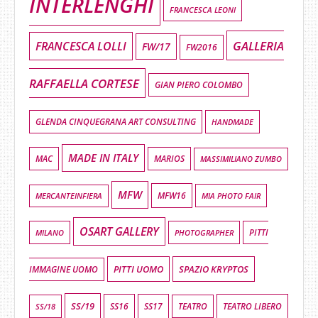
INTERLENGHI
FRANCESCA LEONI
GALLERIA
FRANCESCA LOLLI
FW/17
FW2016
RAFFAELLA CORTESE
GIAN PIERO COLOMBO
GLENDA CINQUEGRANA ART CONSULTING
HANDMADE
MADE IN ITALY
MAC
MARIOS
MASSIMILIANO ZUMBO
MFW
MFW16
MIA PHOTO FAIR
MERCANTEINFIERA
OSART GALLERY
MILANO
PHOTOGRAPHER
PITTI
PITTI UOMO
SPAZIO KRYPTOS
IMMAGINE UOMO
SS/19
SS16
SS17
TEATRO LIBERO
SS/18
TEATRO