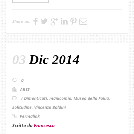
Share on:
03
Dic 2014
0
ARTS
I Dimenticati
,
manicomio
,
Museo della Follia
,
solitudine
,
Vincenzo Baldini
Permalink
Scritto da
Francesca