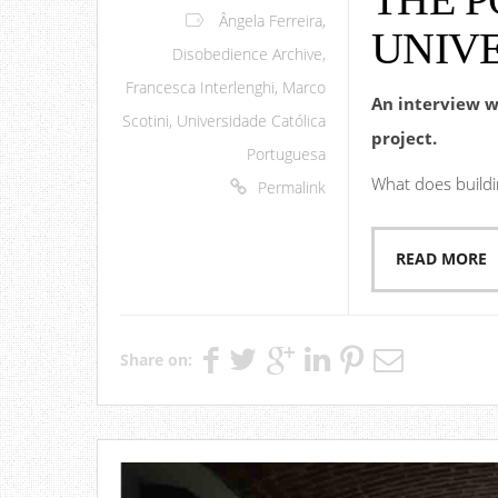
Ângela Ferreira
,
UNIV
Disobedience Archive
,
Francesca Interlenghi
,
Marco
An interview w
Scotini
,
Universidade Católica
project.
Portuguesa
What does buildi
Permalink
READ MORE
Share on: