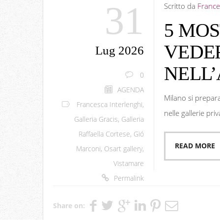
31
Scritto da
France
5 MOS
VEDE
Lug 2026
NELL’
0
AGENDA
Milano si prepar
Francesca Interlenghi
,
nelle gallerie pr
Galleria Gracis
,
Galleria
Raffaella Cortese
,
Gió
READ MORE
Marconi
,
Osart gallery
,
Vistamare
Permalink
Share on: