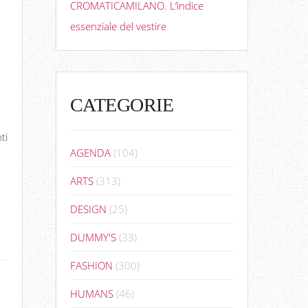
CROMATICAMILANO. L’indice
essenziale del vestire
CATEGORIE
ti
AGENDA
(104)
ARTS
(313)
DESIGN
(25)
DUMMY'S
(33)
FASHION
(300)
HUMANS
(46)