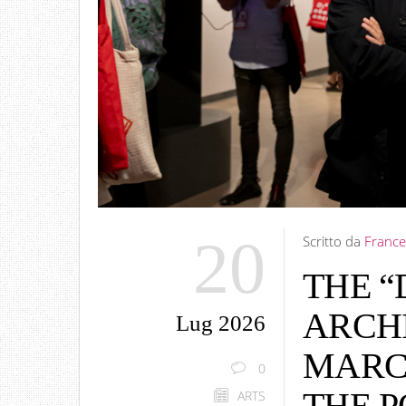
20
Scritto da
France
THE “
ARCHI
Lug 2026
MARC
0
THE 
ARTS