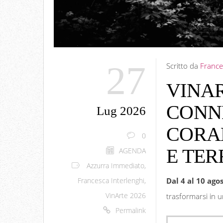
27
Scritto da
France
VINAR
CONN
Lug 2026
CORA
0
E TER
AGENDA
Azzurra Immediato
,
Dal 4 al 10 ago
Francesca Interlenghi
,
VinArte 2026
trasformarsi in u
Permalink