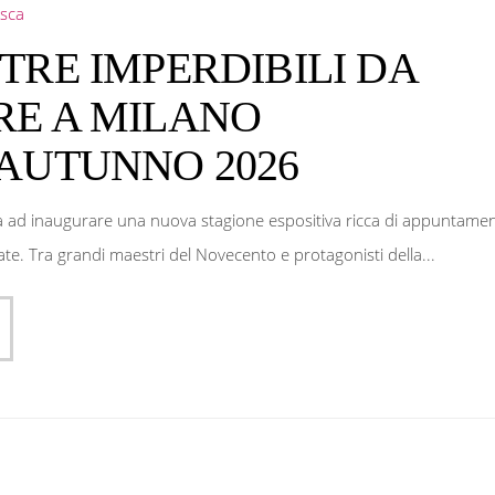
sca
TRE IMPERDIBILI DA
RE A MILANO
AUTUNNO 2026
a ad inaugurare una nuova stagione espositiva ricca di appuntamen
ivate. Tra grandi maestri del Novecento e protagonisti della...