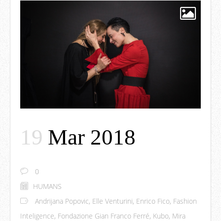
19
Mar 2018
0
HUMANS
Andrijana Popovic
,
Elle Venturini
,
Enrico Fico
,
Fashion
Inteligence
,
Fondazione Gian Franco Ferré
,
Kubo
,
Mira