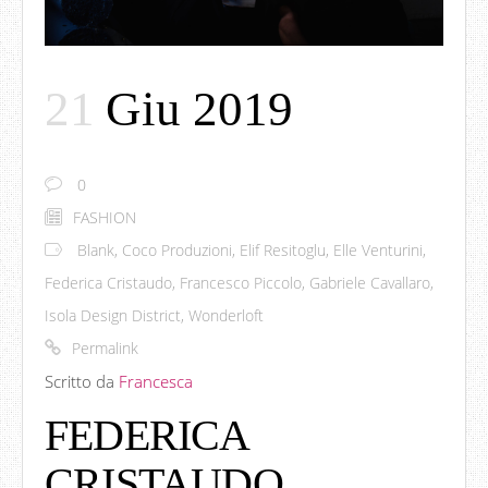
21
Giu 2019
0
FASHION
Blank
,
Coco Produzioni
,
Elif Resitoglu
,
Elle Venturini
,
Federica Cristaudo
,
Francesco Piccolo
,
Gabriele Cavallaro
,
Isola Design District
,
Wonderloft
Permalink
Scritto da
Francesca
FEDERICA
CRISTAUDO,