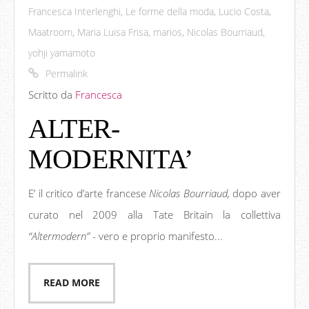
Francesca Interlenghi
,
Le forme della moda
,
Lucio Costa
,
Maatroom
,
Maria Luisa Frisa
,
marios
,
Nicolas Bourriaud
,
yohji yamamoto
Permalink
Scritto da
Francesca
ALTER-
MODERNITA’
E’ il critico d’arte francese
Nicolas Bourriaud,
dopo aver
curato nel 2009 alla Tate Britain la collettiva
“Altermodern” -
vero e proprio manifesto...
READ MORE