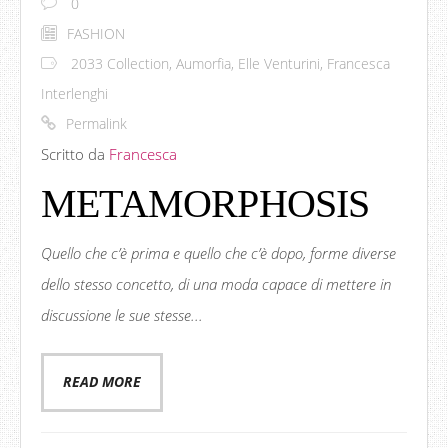
0
FASHION
2033 Collection
,
Aumorfia
,
Elle Venturini
,
Francesca
Interlenghi
Permalink
Scritto da
Francesca
METAMORPHOSIS
Quello che c’è prima e quello che c’è dopo, forme diverse
dello stesso concetto, di una moda capace di mettere in
discussione le sue stesse...
READ MORE