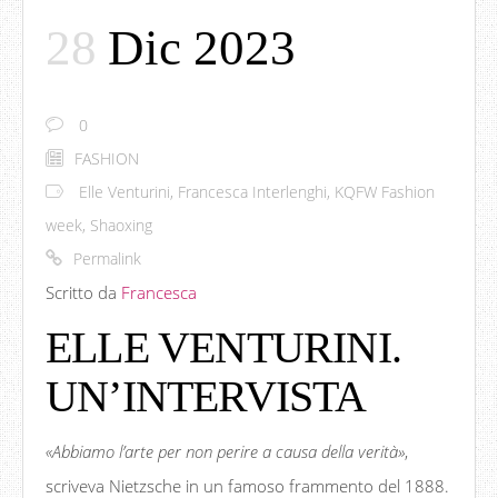
28
Dic 2023
0
FASHION
Elle Venturini
,
Francesca Interlenghi
,
KQFW Fashion
week
,
Shaoxing
Permalink
Scritto da
Francesca
ELLE VENTURINI.
UN’INTERVISTA
«Abbiamo l’arte per non perire a causa della verità»
,
scriveva Nietzsche in un famoso frammento del 1888.