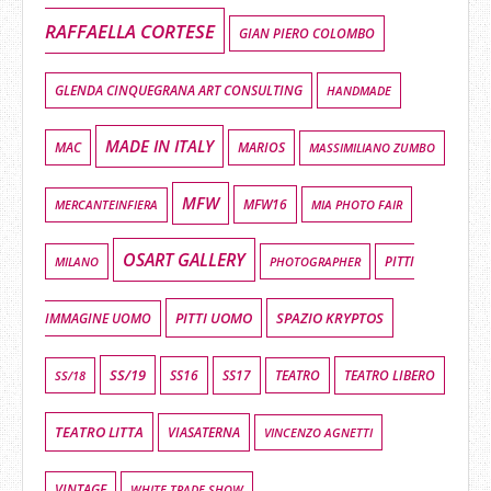
RAFFAELLA CORTESE
GIAN PIERO COLOMBO
GLENDA CINQUEGRANA ART CONSULTING
HANDMADE
MADE IN ITALY
MAC
MARIOS
MASSIMILIANO ZUMBO
MFW
MFW16
MIA PHOTO FAIR
MERCANTEINFIERA
OSART GALLERY
MILANO
PHOTOGRAPHER
PITTI
PITTI UOMO
SPAZIO KRYPTOS
IMMAGINE UOMO
SS/19
SS16
SS17
TEATRO LIBERO
SS/18
TEATRO
TEATRO LITTA
VIASATERNA
VINCENZO AGNETTI
VINTAGE
WHITE TRADE SHOW