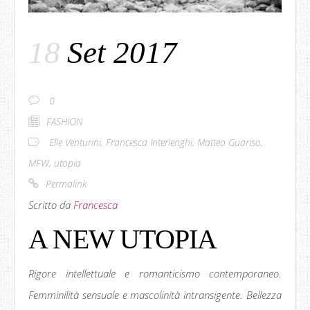
18
Set 2017
0
FASHION
Elle Venturini
,
Francesca Interlenghi
,
Matteo Guariso
,
MFW
,
utopia
Permalink
Scritto da
Francesca
A NEW UTOPIA
Rigore intellettuale e romanticismo contemporaneo.
Femminilità sensuale e mascolinità intransigente. Bellezza