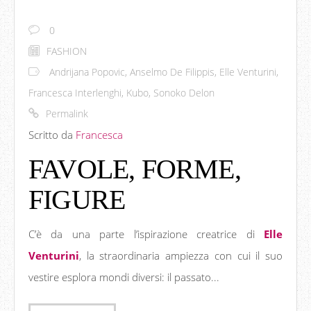
0
FASHION
Andrijana Popovic
,
Anselmo De Filippis
,
Elle Venturini
,
Francesca Interlenghi
,
Kubo
,
Sonoko Delon
Permalink
Scritto da
Francesca
FAVOLE, FORME,
FIGURE
C’è da una parte l’ispirazione creatrice di
Elle
Venturini
, la straordinaria ampiezza con cui il suo
vestire esplora mondi diversi: il passato...