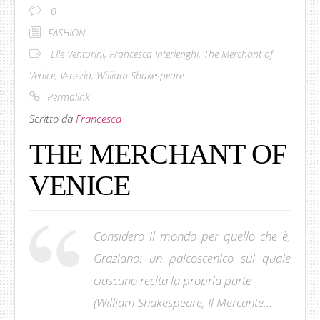
0
FASHION
Elle Venturini
,
Francesca Interlenghi
,
The Merchant of
Venice
,
Venezia
,
William Shakespeare
Permalink
Scritto da
Francesca
THE MERCHANT OF
VENICE
Considero il mondo per quello che è,
Graziano: un palcoscenico sul quale
ciascuno recita la propria parte
(William Shakespeare, Il Mercante...