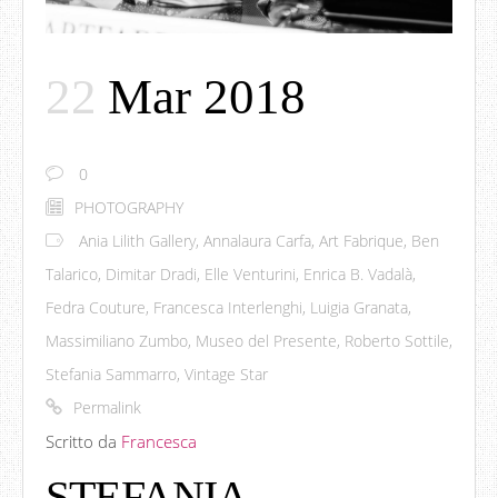
22
Mar 2018
0
PHOTOGRAPHY
Ania Lilith Gallery
,
Annalaura Carfa
,
Art Fabrique
,
Ben
Talarico
,
Dimitar Dradi
,
Elle Venturini
,
Enrica B. Vadalà
,
Fedra Couture
,
Francesca Interlenghi
,
Luigia Granata
,
Massimiliano Zumbo
,
Museo del Presente
,
Roberto Sottile
,
Stefania Sammarro
,
Vintage Star
Permalink
Scritto da
Francesca
STEFANIA