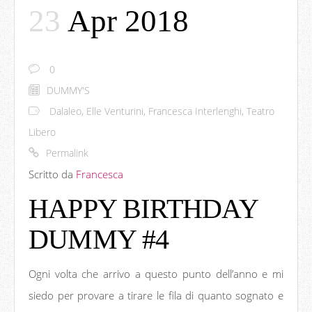
23
Apr 2018
0
DUMMY'S
Dalaleo
,
Elle Venturini
,
Francesca Interlenghi
,
Teatro
Libero
Permalink
Scritto da
Francesca
HAPPY BIRTHDAY
DUMMY #4
Ogni volta che arrivo a questo punto dell’anno e mi
siedo per provare a tirare le fila di quanto sognato e