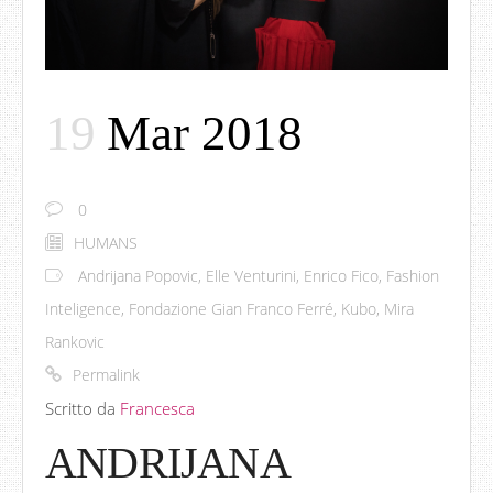
19
Mar 2018
0
HUMANS
Andrijana Popovic
,
Elle Venturini
,
Enrico Fico
,
Fashion
Inteligence
,
Fondazione Gian Franco Ferré
,
Kubo
,
Mira
Rankovic
Permalink
Scritto da
Francesca
ANDRIJANA