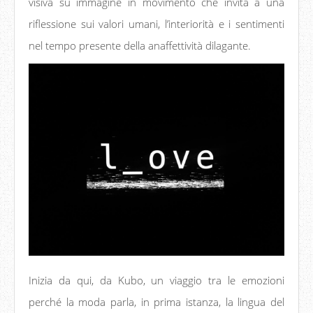
visiva su immagine in movimento che invita a una
riflessione sui valori umani, l’interiorità e i sentimenti
nel tempo presente della anaffettività dilagante.
Inizia da qui, da Kubo, un viaggio tra le emozioni
perché la moda parla, in prima istanza, la lingua del