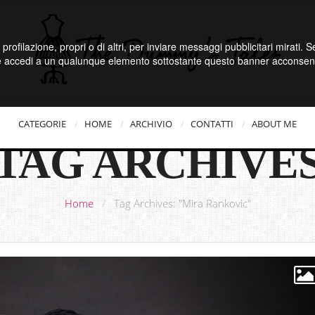
 profilazione, propri o di altri, per inviare messaggi pubblicitari mirati.
e accedi a un qualunque elemento sottostante questo banner acconsenti
CATEGORIE
HOME
ARCHIVIO
CONTATTI
ABOUT ME
TAG ARCHIVE
Home
/
Tag Archives: "Mira Rankovic"