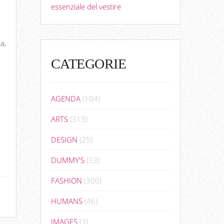
essenziale del vestire
a,
CATEGORIE
AGENDA
(104)
ARTS
(313)
DESIGN
(25)
DUMMY'S
(33)
FASHION
(300)
HUMANS
(46)
IMAGES
(3)