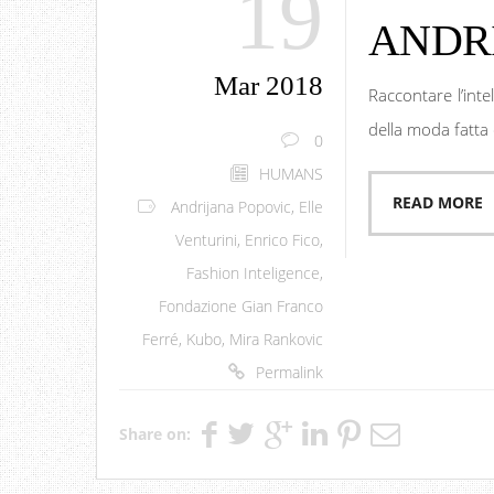
19
ANDR
Mar 2018
Raccontare l’int
della moda fatta
0
HUMANS
READ MORE
Andrijana Popovic
,
Elle
Venturini
,
Enrico Fico
,
Fashion Inteligence
,
Fondazione Gian Franco
Ferré
,
Kubo
,
Mira Rankovic
Permalink
Share on: