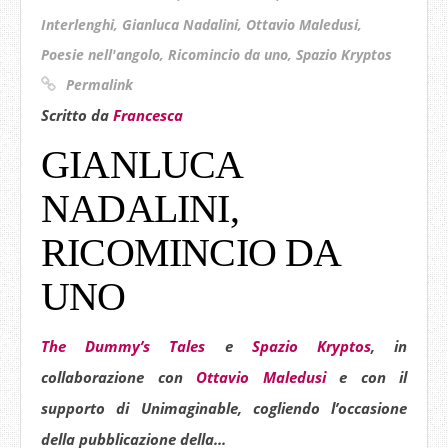
Interlenghi
,
Gianluca Nadalini
,
Ottavio Maledusi
,
Poesie nell'angolo
,
Ricomincio da uno
,
Spazio Kryptos
Permalink
Scritto da
Francesca
GIANLUCA
NADALINI,
RICOMINCIO DA
UNO
The Dummy’s Tales
e
Spazio Kryptos
, in
collaborazione con
Ottavio Maledusi
e con il
supporto di
Unimaginable
, cogliendo l’occasione
della pubblicazione della...