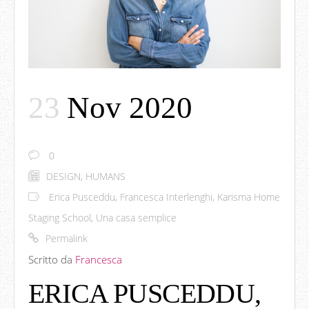
23
Nov 2020
0
DESIGN
,
HUMANS
Erica Pusceddu
,
Francesca Interlenghi
,
Karisma Home
Staging School
,
Una casa semplice
Permalink
Scritto da
Francesca
ERICA PUSCEDDU,