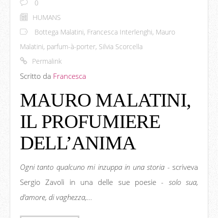
0
HUMANS
Bottega Malatini
,
Francesca Interlenghi
,
Mauro
Malatini
,
parfum-à-porter
,
Silvia Scorcella
Permalink
Scritto da
Francesca
MAURO MALATINI,
IL PROFUMIERE
DELL’ANIMA
Ogni tanto qualcuno mi inzuppa in una storia
- scriveva
Sergio Zavoli in una delle sue poesie -
solo sua,
d’amore, di vaghezza,...