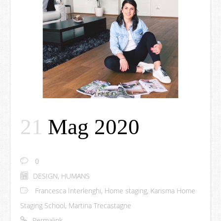
21
Mag 2020
0
DESIGN
,
HUMANS
Francesca Interlenghi
,
Home staging
,
Karisma Home
Staging School
,
Martina Trecastagne
Permalink