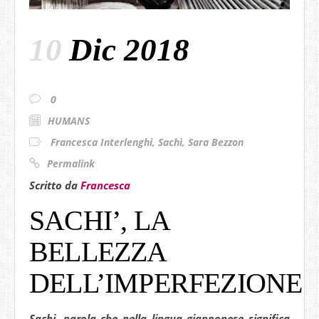
10
Dic 2018
0
HUMANS
Francesca Interlenghi
,
Sachì
,
Sara Bezzon
Permalink
Scritto da
Francesca
SACHI’, LA
BELLEZZA
DELL’IMPERFEZIONE
Sachi,
parola che nella lingua giapponese significa