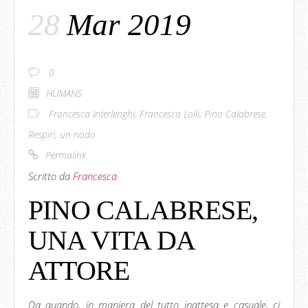
28
Mar 2019
0
HUMANS
Francesca Interlenghi
,
Francesca Lolli
,
Pino Calabrese
,
Respiri
,
un nodo
Permalink
Scritto da
Francesca
PINO CALABRESE,
UNA VITA DA
ATTORE
Da quando, in maniera del tutto inattesa e casuale, ci