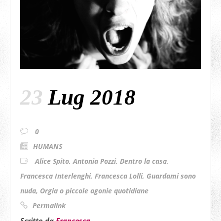
23
Lug 2018
0
HUMANS
Alice Spito
,
Antonia Pozzi
,
Dentro la casa
,
Francesca Interlenghi
,
Francesca Lolli
,
Guardami sono
nuda
,
Orgia o piccole agonie quotidiane
Permalink
Scritto da
Francesca