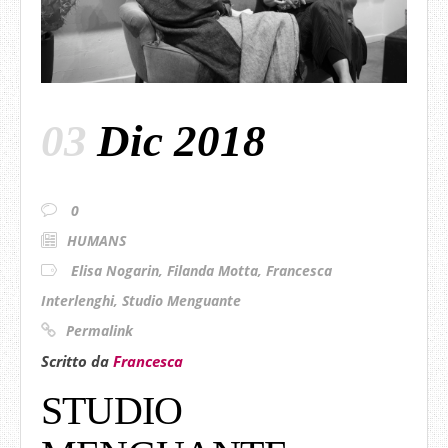
03
Dic 2018
0
HUMANS
Elisa Nogarin
,
Filanda Motta
,
Francesca
Interlenghi
,
Studio Menguante
Permalink
Scritto da
Francesca
STUDIO