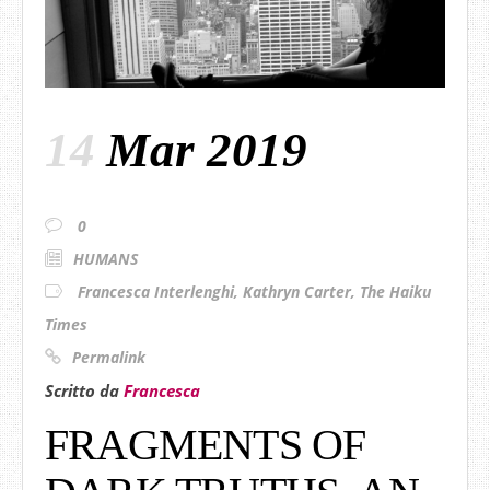
14
Mar 2019
0
HUMANS
Francesca Interlenghi
,
Kathryn Carter
,
The Haiku
Times
Permalink
Scritto da
Francesca
FRAGMENTS OF