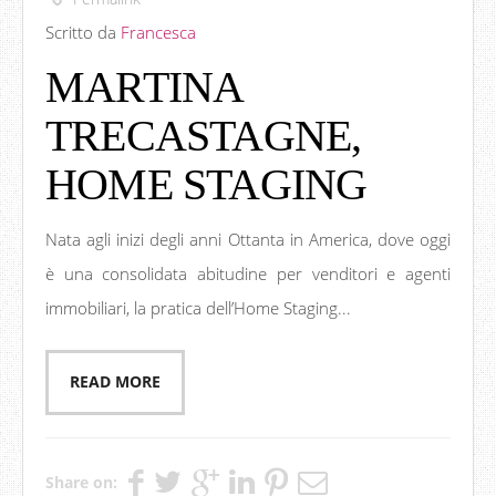
Scritto da
Francesca
MARTINA
TRECASTAGNE,
HOME STAGING
Nata agli inizi degli anni Ottanta in America, dove oggi
è una consolidata abitudine per venditori e agenti
immobiliari, la pratica dell’Home Staging...
READ MORE
Share on: