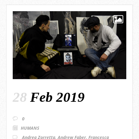
28
Feb 2019
0
HUMANS
Andrea Zorretta
,
Andrew Faber
,
Francesca