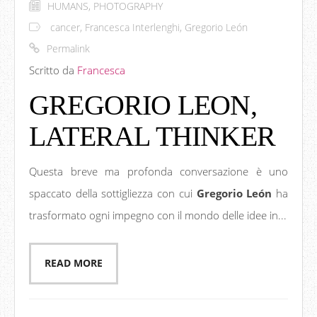
HUMANS
,
PHOTOGRAPHY
cancer
,
Francesca Interlenghi
,
Gregorio León
Permalink
Scritto da
Francesca
GREGORIO LEON,
LATERAL THINKER
Questa breve ma profonda conversazione è uno
spaccato della sottigliezza con cui
Gregorio León
ha
trasformato ogni impegno con il mondo delle idee in...
READ MORE