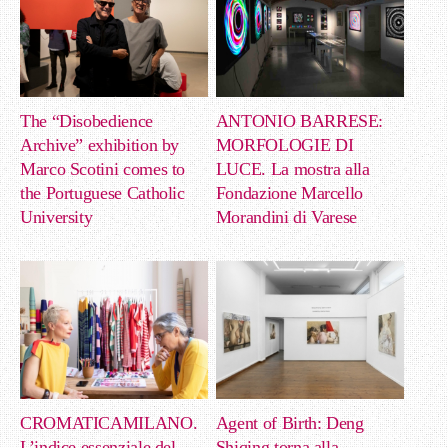
The “Disobedience
ANTONIO BARRESE:
Archive” exhibition by
MORFOLOGIE DI
Marco Scotini comes to
LUCE. La mostra alla
the Portuguese Catholic
Fondazione Marcello
University
Morandini di Varese
CROMATICAMILANO.
Agent of Birth: Deng
L’indice essenziale del
Shiqing torna alla