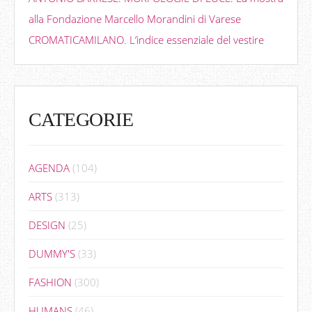
alla Fondazione Marcello Morandini di Varese
CROMATICAMILANO. L’indice essenziale del vestire
CATEGORIE
AGENDA
(104)
ARTS
(313)
DESIGN
(25)
DUMMY'S
(33)
FASHION
(300)
HUMANS
(46)