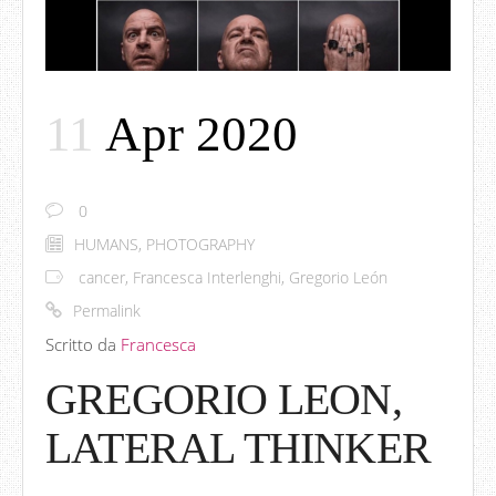
11
Apr 2020
0
HUMANS
,
PHOTOGRAPHY
cancer
,
Francesca Interlenghi
,
Gregorio León
Permalink
Scritto da
Francesca
GREGORIO LEON,
LATERAL THINKER