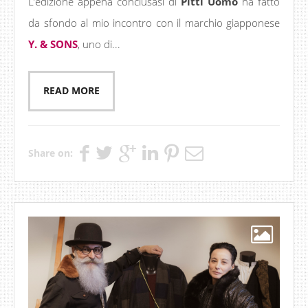
L’edizione appena conclusasi di
Pitti Uomo
ha fatto
da sfondo al mio incontro con il marchio giapponese
Y. & SONS
, uno di...
READ MORE
Share on: