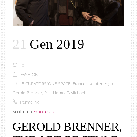
21
Gen 2019
0
FASHION
5 CURATORS/ONE SPACE
,
Francesca Interlenghi
,
Gerold Brenner
,
Pitti Uomo
,
T-Michael
Permalink
Scritto da
Francesca
GEROLD BRENNER,