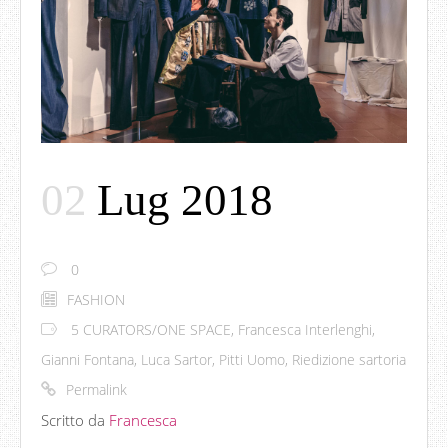
02
Lug 2018
0
FASHION
5 CURATORS/ONE SPACE
,
Francesca Interlenghi
,
Gianni Fontana
,
Luca Sartor
,
Pitti Uomo
,
Riedizione sartoria
Permalink
Scritto da
Francesca