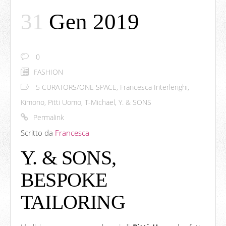
31
Gen 2019
0
FASHION
5 CURATORS/ONE SPACE
,
Francesca Interlenghi
,
Kimono
,
Pitti Uomo
,
T-Michael
,
Y. & SONS
Permalink
Scritto da
Francesca
Y. & SONS,
BESPOKE
TAILORING