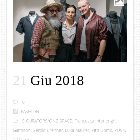
21
Giu 2018
0
FASHION
5 CURATORS/ONE SPACE
,
Francesca Interlenghi
,
Garnison
,
Gerold Brenner
,
Luka Maurer
,
Pitti Uomo
,
PU94
,
T-Michael