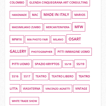
COLOMBO
GLENDA CINQUEGRANA ART CONSULTING
MADE IN ITALY
HANDMADE
MAC
MARIOS
MFW
MASSIMILIANO ZUMBO
MERCANTEINFIERA
OSART
MFW16
MIA PHOTO FAIR
MILANO
GALLERY
PHOTOGRAPHER
PITTI IMMAGINE UOMO
PITTI UOMO
SPAZIO KRYPTOS
SS/19
SS/18
TEATRO
SS16
SS17
TEATRO LIBERO
TEATRO
LITTA
VIASATERNA
VINCENZO AGNETTI
VINTAGE
WHITE TRADE SHOW