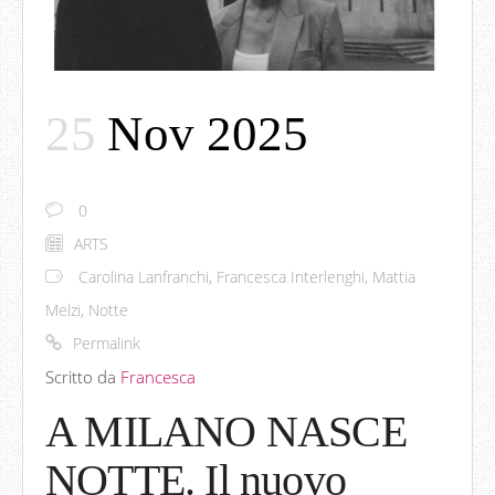
25
Nov 2025
0
ARTS
Carolina Lanfranchi
,
Francesca Interlenghi
,
Mattia
Melzi
,
Notte
Permalink
Scritto da
Francesca
A MILANO NASCE
NOTTE. Il nuovo