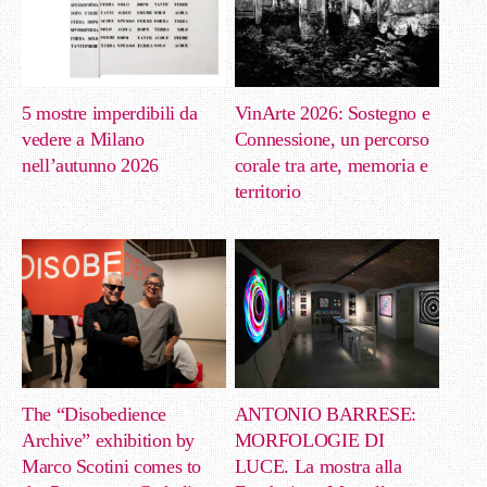
5 mostre imperdibili da
VinArte 2026: Sostegno e
vedere a Milano
Connessione, un percorso
nell’autunno 2026
corale tra arte, memoria e
territorio
The “Disobedience
ANTONIO BARRESE:
Archive” exhibition by
MORFOLOGIE DI
Marco Scotini comes to
LUCE. La mostra alla