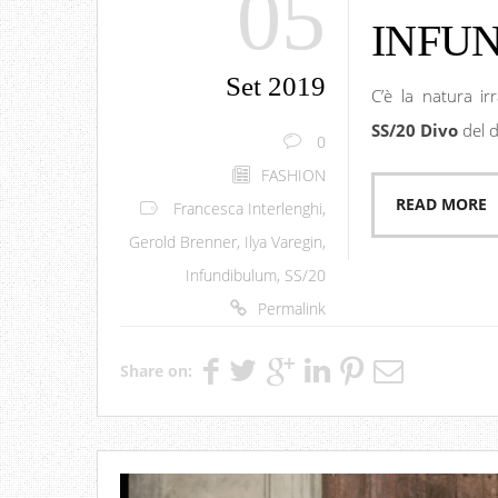
05
INFU
Set 2019
C’è la natura ir
SS/20
Divo
del 
0
FASHION
READ MORE
Francesca Interlenghi
,
Gerold Brenner
,
Ilya Varegin
,
Infundibulum
,
SS/20
Permalink
Share on: