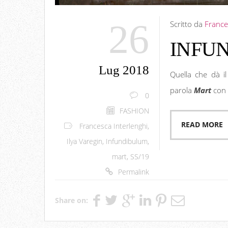
26
Scritto da
France
INFU
Lug 2018
Quella che dà il
parola
Mart
con l
0
FASHION
READ MORE
Francesca Interlenghi
,
Ilya Varegin
,
Infundibulum
,
mart
,
SS/19
Permalink
Share on: