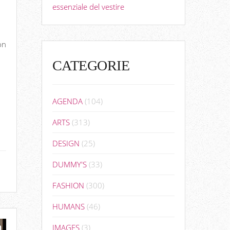
essenziale del vestire
on
CATEGORIE
AGENDA
(104)
ARTS
(313)
DESIGN
(25)
DUMMY'S
(33)
FASHION
(300)
HUMANS
(46)
IMAGES
(3)