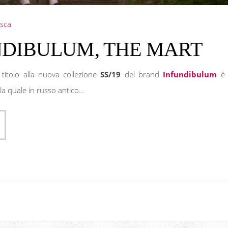
sca
NDIBULUM, THE MART
 titolo alla nuova collezione
SS/19
del brand
Infundibulum
è 
a quale in russo antico...