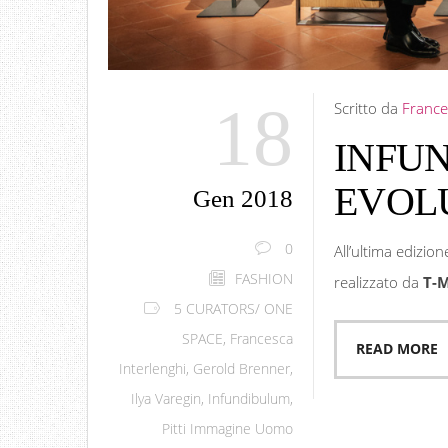
18
Scritto da
France
INFU
EVOLU
Gen 2018
0
All’ultima edizion
FASHION
realizzato da
T-M
5 CURATORS/ ONE
SPACE
,
Francesca
READ MORE
Interlenghi
,
Gerold Brenner
,
Ilya Varegin
,
Infundibulum
,
Pitti Immagine Uomo