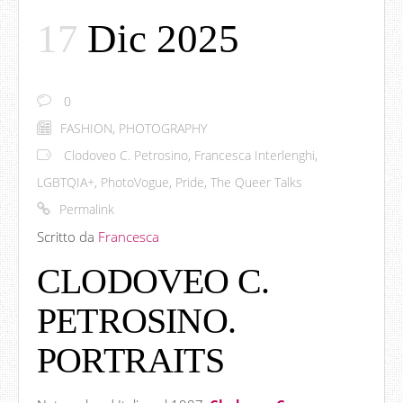
17
Dic 2025
0
FASHION
,
PHOTOGRAPHY
Clodoveo C. Petrosino
,
Francesca Interlenghi
,
LGBTQIA+
,
PhotoVogue
,
Pride
,
The Queer Talks
Permalink
Scritto da
Francesca
CLODOVEO C.
PETROSINO.
PORTRAITS