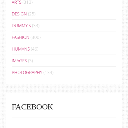
ARTS
(313)
DESIGN
(25)
DUMMY'S
(33)
FASHION
(300)
HUMANS
(46)
IMAGES
(3)
PHOTOGRAPHY
(134)
FACEBOOK