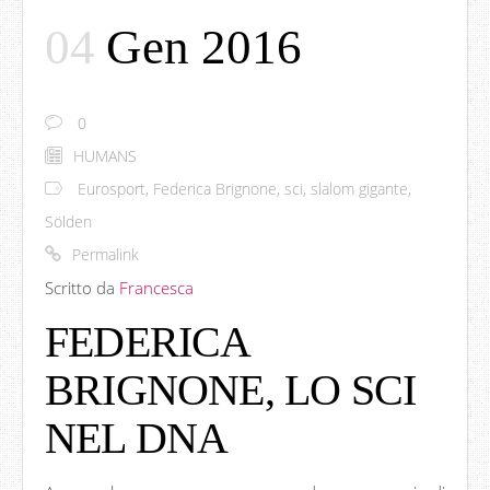
04
Gen 2016
0
HUMANS
Eurosport
,
Federica Brignone
,
sci
,
slalom gigante
,
Sölden
Permalink
Scritto da
Francesca
FEDERICA
BRIGNONE, LO SCI
NEL DNA