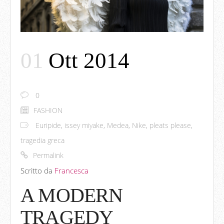
01
Ott 2014
0
FASHION
Euripide
,
issey miyake
,
Medea
,
Nike
,
pleats please
,
tragedia greca
Permalink
Scritto da
Francesca
A MODERN
TRAGEDY