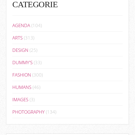
CATEGORIE
AGENDA
(104)
ARTS
(313)
DESIGN
(25)
DUMMY'S
(33)
FASHION
(300)
HUMANS
(46)
IMAGES
(3)
PHOTOGRAPHY
(134)