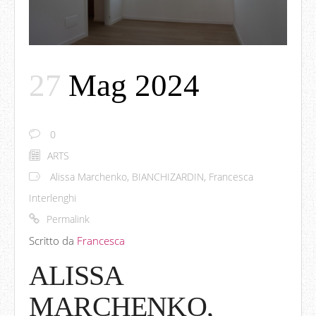
27
Mag 2024
0
ARTS
Alissa Marchenko
,
BIANCHIZARDIN
,
Francesca
Interlenghi
Permalink
Scritto da
Francesca
ALISSA
MARCHENKO,