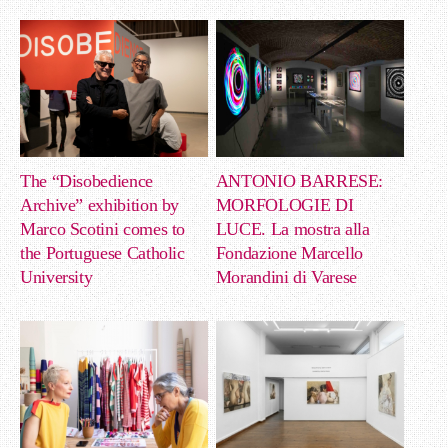
The “Disobedience
ANTONIO BARRESE:
Archive” exhibition by
MORFOLOGIE DI
Marco Scotini comes to
LUCE. La mostra alla
the Portuguese Catholic
Fondazione Marcello
University
Morandini di Varese