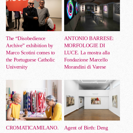
The “Disobedience
ANTONIO BARRESE:
Archive” exhibition by
MORFOLOGIE DI
Marco Scotini comes to
LUCE. La mostra alla
the Portuguese Catholic
Fondazione Marcello
University
Morandini di Varese
CROMATICAMILANO.
Agent of Birth: Deng