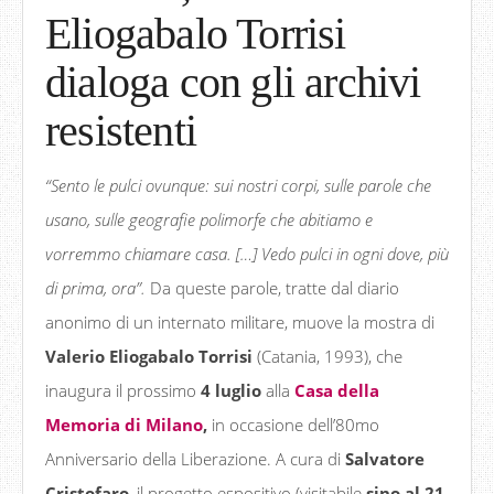
Eliogabalo Torrisi
dialoga con gli archivi
resistenti
“Sento le pulci ovunque: sui nostri corpi, sulle parole che
usano, sulle geografie polimorfe che abitiamo e
vorremmo chiamare casa. […] Vedo pulci in ogni dove, più
di prima, ora
”
.
Da queste parole, tratte dal diario
anonimo di un internato militare, muove la mostra di
Valerio Eliogabalo Torrisi
(Catania, 1993), che
inaugura il prossimo
4 luglio
alla
Casa della
Memoria di Milano
,
in occasione dell’80mo
Anniversario della Liberazione. A cura di
Salvatore
Cristofaro
, il progetto espositivo (visitabile
sino al 21