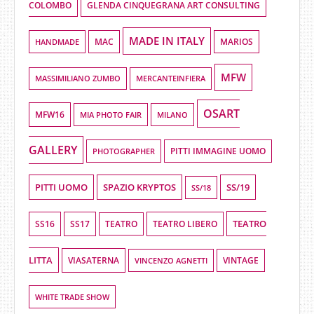
COLOMBO
GLENDA CINQUEGRANA ART CONSULTING
MADE IN ITALY
HANDMADE
MAC
MARIOS
MFW
MASSIMILIANO ZUMBO
MERCANTEINFIERA
OSART
MFW16
MIA PHOTO FAIR
MILANO
GALLERY
PHOTOGRAPHER
PITTI IMMAGINE UOMO
PITTI UOMO
SPAZIO KRYPTOS
SS/19
SS/18
TEATRO
SS16
SS17
TEATRO LIBERO
TEATRO
LITTA
VIASATERNA
VINCENZO AGNETTI
VINTAGE
WHITE TRADE SHOW