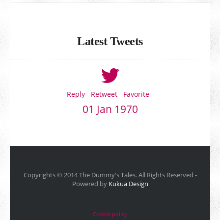
Latest Tweets
Reply
Retweet
Favorite
01 Jan 1970
Copyrights © 2014 The Dummy's Tales. All Rights Reserved -
Powered by
Kukua Design
Cookie policy