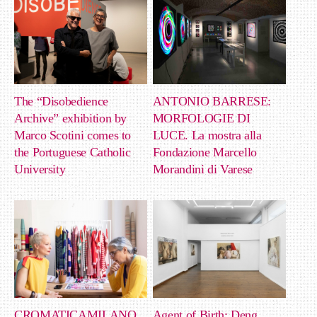
The “Disobedience
ANTONIO BARRESE:
Archive” exhibition by
MORFOLOGIE DI
Marco Scotini comes to
LUCE. La mostra alla
the Portuguese Catholic
Fondazione Marcello
University
Morandini di Varese
CROMATICAMILANO.
Agent of Birth: Deng