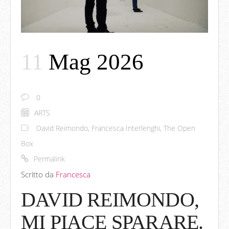
11
Mag 2026
0
ARTS
David Reimondo
,
Francesca Interlenghi
,
The Open
Box
Permalink
Scritto da
Francesca
DAVID REIMONDO,
MI PIACE SPARARE.