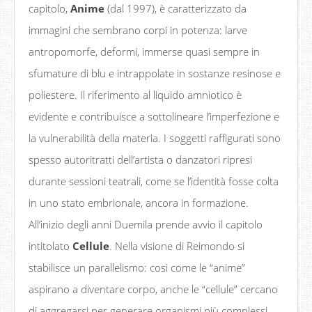
capitolo,
Anime
(dal 1997), è caratterizzato da
immagini che sembrano corpi in potenza: larve
antropomorfe, deformi, immerse quasi sempre in
sfumature di blu e intrappolate in sostanze resinose e
poliestere. Il riferimento al liquido amniotico è
evidente e contribuisce a sottolineare l’imperfezione e
la vulnerabilità della materia. I soggetti raffigurati sono
spesso autoritratti dell’artista o danzatori ripresi
durante sessioni teatrali, come se l’identità fosse colta
in uno stato embrionale, ancora in formazione.
All’inizio degli anni Duemila prende avvio il capitolo
intitolato
Cellule
. Nella visione di Reimondo si
stabilisce un parallelismo: così come le “anime”
aspirano a diventare corpo, anche le “cellule” cercano
di aggregarsi per generare organismi più complessi.