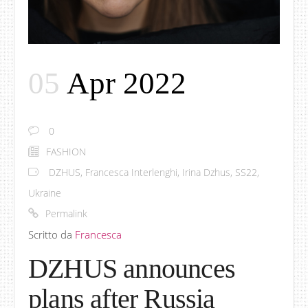
05
Apr 2022
0
FASHION
DZHUS
,
Francesca Interlenghi
,
Irina Dzhus
,
SS22
,
Ukraine
Permalink
Scritto da
Francesca
DZHUS announces
plans after Russia