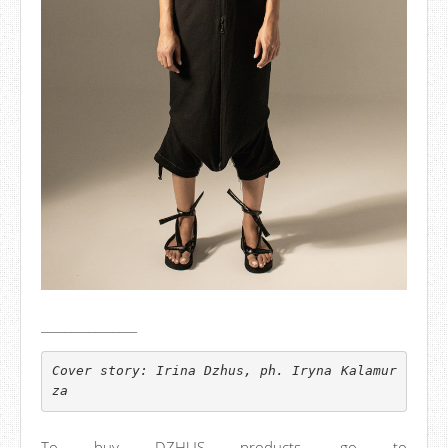
________________
Cover story: Irina Dzhus, ph. Iryna Kalamur
za
To buy DZHUS products, go to