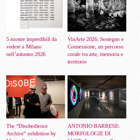
5 mostre imperdibili da
VinArte 2026: Sostegno e
vedere a Milano
Connessione, un percorso
nell’autunno 2026
corale tra arte, memoria e
territorio
The “Disobedience
ANTONIO BARRESE:
Archive” exhibition by
MORFOLOGIE DI