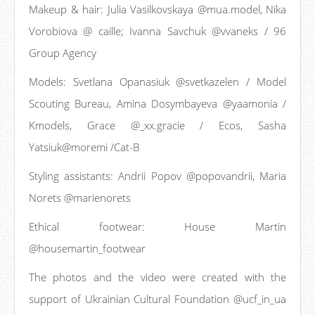
Makeup & hair: Julia Vasilkovskaya @mua.model, Nika
Vorobiova @ caille; Ivanna Savchuk @vvaneks / 96
Group Agency
Models: Svetlana Opanasiuk @svetkazelen / Model
Scouting Bureau, Amina Dosymbayeva @yaamonia /
Kmodels, Grace @_xx.gracie / Ecos, Sasha
Yatsiuk@moremi /Cat-B
Styling assistants: Andrii Popov @popovandrii, Maria
Norets @marienorets
Ethical footwear: House Martin
@housemartin_footwear
The photos and the video were created with the
support of Ukrainian Cultural Foundation @ucf_in_ua