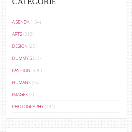
CATEGORIE
AGENDA
(104)
ARTS
(313)
DESIGN
(25)
DUMMY'S
(33)
FASHION
(300)
HUMANS
(46)
IMAGES
(3)
PHOTOGRAPHY
(134)