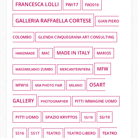
FRANCESCA LOLLI
FW/17
FW2016
GALLERIA RAFFAELLA CORTESE
GIAN PIERO
COLOMBO
GLENDA CINQUEGRANA ART CONSULTING
MADE IN ITALY
HANDMADE
MAC
MARIOS
MFW
MASSIMILIANO ZUMBO
MERCANTEINFIERA
OSART
MFW16
MIA PHOTO FAIR
MILANO
GALLERY
PHOTOGRAPHER
PITTI IMMAGINE UOMO
PITTI UOMO
SPAZIO KRYPTOS
SS/19
SS/18
TEATRO
SS16
SS17
TEATRO LIBERO
TEATRO