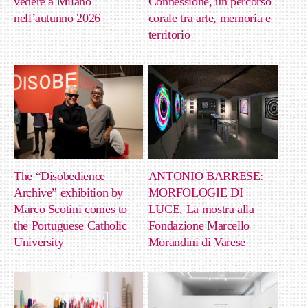
vedere a Milano
Connessione, un percorso
nell’autunno 2026
corale tra arte, memoria e
territorio
The “Disobedience
ANTONIO BARRESE:
Archive” exhibition by
MORFOLOGIE DI
Marco Scotini comes to
LUCE. La mostra alla
the Portuguese Catholic
Fondazione Marcello
University
Morandini di Varese