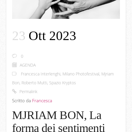
23
Ott 2023
0
AGENDA
Francesca Interlenghi
,
Milano Photofestival
,
Mjriam
Bon
,
Roberto Mutti
,
Spazio Kryptos
Permalink
Scritto da
Francesca
MJRIAM BON, La
forma dei sentimenti