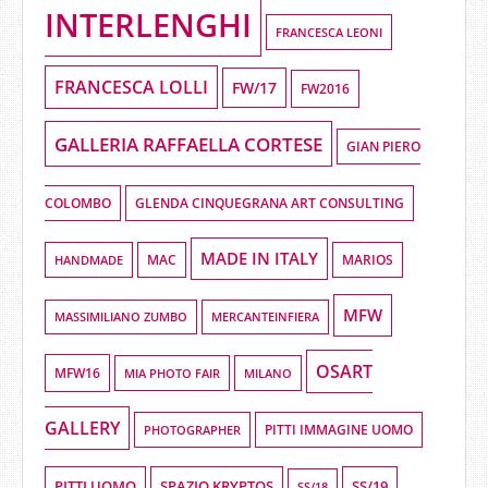
INTERLENGHI
FRANCESCA LEONI
FRANCESCA LOLLI
FW/17
FW2016
GALLERIA RAFFAELLA CORTESE
GIAN PIERO
COLOMBO
GLENDA CINQUEGRANA ART CONSULTING
MADE IN ITALY
HANDMADE
MAC
MARIOS
MFW
MASSIMILIANO ZUMBO
MERCANTEINFIERA
OSART
MFW16
MIA PHOTO FAIR
MILANO
GALLERY
PHOTOGRAPHER
PITTI IMMAGINE UOMO
PITTI UOMO
SPAZIO KRYPTOS
SS/19
SS/18