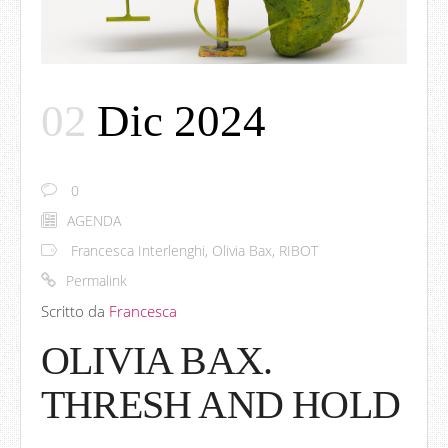
02
Dic 2024
0
AGENDA
Francesca Interlenghi
,
Olivia Bax
,
RIBOT
Permalink
Scritto da
Francesca
OLIVIA BAX.
THRESH AND HOLD