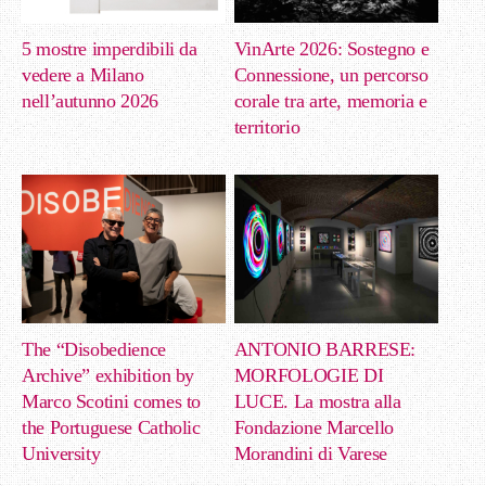
5 mostre imperdibili da
VinArte 2026: Sostegno e
vedere a Milano
Connessione, un percorso
nell’autunno 2026
corale tra arte, memoria e
territorio
The “Disobedience
ANTONIO BARRESE:
Archive” exhibition by
MORFOLOGIE DI
Marco Scotini comes to
LUCE. La mostra alla
the Portuguese Catholic
Fondazione Marcello
University
Morandini di Varese