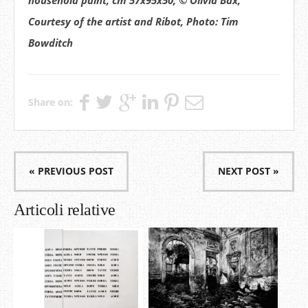
household paint, cm 57x95x50, © Olivia Bax,
Courtesy of the artist and Ribot, Photo: Tim
Bowditch
Share on:
« PREVIOUS POST
NEXT POST »
Articoli relative