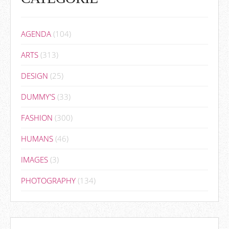
AGENDA
(104)
ARTS
(313)
DESIGN
(25)
DUMMY'S
(33)
FASHION
(300)
HUMANS
(46)
IMAGES
(3)
PHOTOGRAPHY
(134)