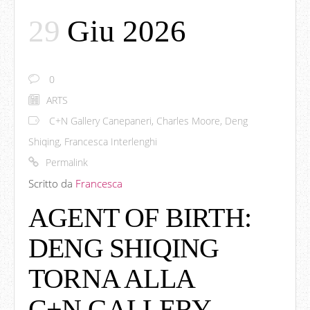
29
Giu 2026
0
ARTS
C+N Gallery Canepaneri
,
Charles Moore
,
Deng
Shiqing
,
Francesca Interlenghi
Permalink
Scritto da
Francesca
AGENT OF BIRTH:
DENG SHIQING
TORNA ALLA
C+N GALLERY