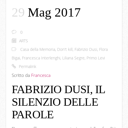
29
Mag 2017
0
ARTS
Casa della Memoria
,
Don't kill
,
Fabrizio Dusi
,
Flora
Bigai
,
Francesca Interlenghi
,
Liliana Segre
,
Primo Levi
Permalink
Scritto da
Francesca
FABRIZIO DUSI, IL
SILENZIO DELLE
PAROLE