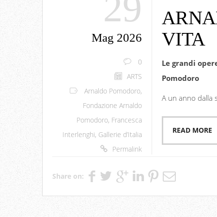
29
ARNA
VITA
Mag 2026
0
Le grandi oper
ARTS
Pomodoro
Arnaldo Pomodoro
,
A un anno dalla
Fondazione Arnaldo
Pomodoro
,
Francesca
READ MORE
Interlenghi
,
Gallerie d’Italia
Permalink
Share on: