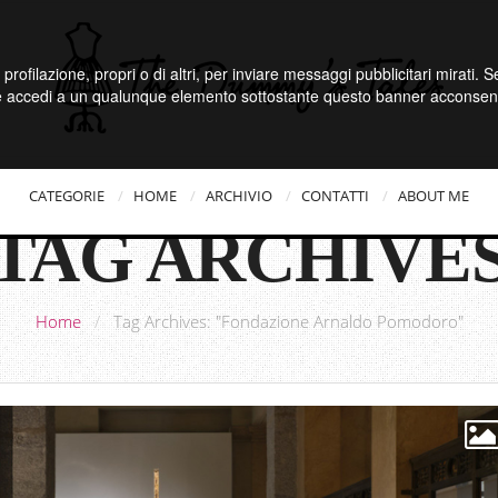
 profilazione, propri o di altri, per inviare messaggi pubblicitari mirati.
e accedi a un qualunque elemento sottostante questo banner acconsenti
CATEGORIE
HOME
ARCHIVIO
CONTATTI
ABOUT ME
TAG ARCHIVE
Home
/
Tag Archives: "Fondazione Arnaldo Pomodoro"