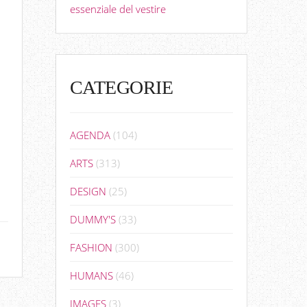
essenziale del vestire
CATEGORIE
AGENDA
(104)
ARTS
(313)
DESIGN
(25)
DUMMY'S
(33)
FASHION
(300)
HUMANS
(46)
IMAGES
(3)