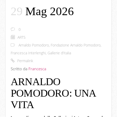
29
Mag 2026
0
ARTS
Arnaldo Pomodoro
,
Fondazione Arnaldo Pomodoro
,
Francesca Interlenghi
,
Gallerie d’Italia
Permalink
Scritto da
Francesca
ARNALDO
POMODORO: UNA
VITA