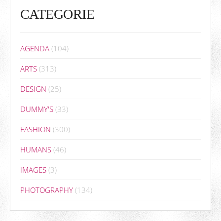
CATEGORIE
AGENDA
(104)
ARTS
(313)
DESIGN
(25)
DUMMY'S
(33)
FASHION
(300)
HUMANS
(46)
IMAGES
(3)
PHOTOGRAPHY
(134)