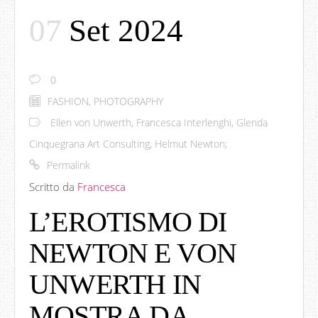
07
Set 2024
0
FASHION
,
PHOTOGRAPHY
Ellen von Unwerth
,
Francesca Interlenghi
,
Glenda
Cinquegrana Art Consulting
,
Helmut Newton;
Permalink
Scritto da
Francesca
L’EROTISMO DI
NEWTON E VON
UNWERTH IN
MOSTRA DA