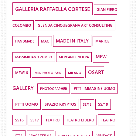
GALLERIA RAFFAELLA CORTESE
GIAN PIERO
COLOMBO
GLENDA CINQUEGRANA ART CONSULTING
MADE IN ITALY
HANDMADE
MAC
MARIOS
MFW
MASSIMILIANO ZUMBO
MERCANTEINFIERA
OSART
MFW16
MIA PHOTO FAIR
MILANO
GALLERY
PHOTOGRAPHER
PITTI IMMAGINE UOMO
PITTI UOMO
SPAZIO KRYPTOS
SS/19
SS/18
TEATRO
SS16
SS17
TEATRO LIBERO
TEATRO
LITTA
VIASATERNA
VINCENZO AGNETTI
VINTAGE