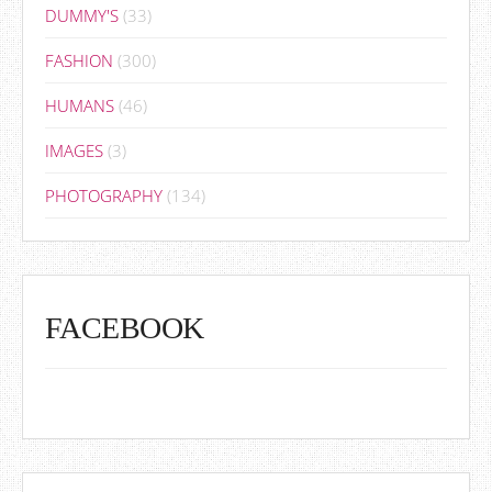
DUMMY'S
(33)
FASHION
(300)
HUMANS
(46)
IMAGES
(3)
PHOTOGRAPHY
(134)
FACEBOOK