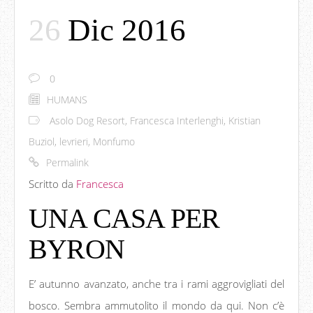
26
Dic 2016
0
HUMANS
Asolo Dog Resort
,
Francesca Interlenghi
,
Kristian
Buziol
,
levrieri
,
Monfumo
Permalink
Scritto da
Francesca
UNA CASA PER
BYRON
E’ autunno avanzato, anche tra i rami aggrovigliati del
bosco. Sembra ammutolito il mondo da qui. Non c’è