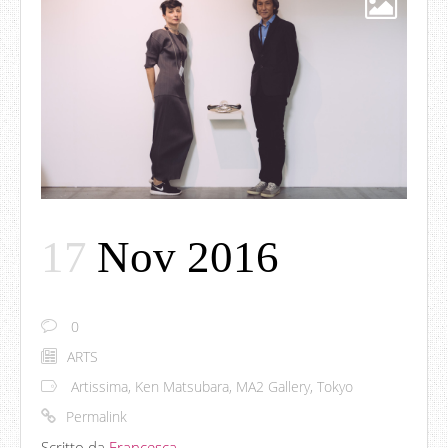
17
Nov 2016
0
ARTS
Artissima
,
Ken Matsubara
,
MA2 Gallery
,
Tokyo
Permalink
Scritto da
Francesca