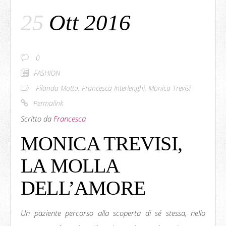
25
Ott 2016
0
FASHION
Filanda Motta
,
Francesca Interlenghi
,
Monica Trevisi
Permalink
Scritto da
Francesca
MONICA TREVISI,
LA MOLLA
DELL’AMORE
Un paziente percorso alla scoperta di sé stessa, nello