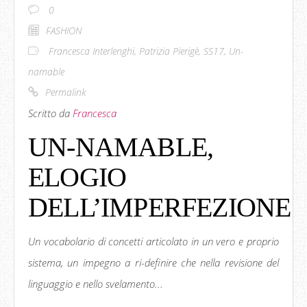
0
FASHION
Francesca Interlenghi
,
Patrizia Pierigè
,
SS17
,
Un-
namable
Permalink
Scritto da
Francesca
UN-NAMABLE,
ELOGIO
DELL’IMPERFEZIONE
Un vocabolario di concetti articolato in un vero e proprio
sistema, un impegno a ri-definire che nella revisione del
linguaggio e nello svelamento...