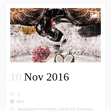
10
Nov 2016
0
ARTS
Associazione Puntoelinea
,
Claudio Elli
,
Francesca