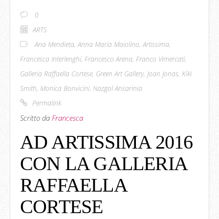
0
ARTS
Ana Mendieta
,
Anna Maria Maiolino
,
Artissima
,
Francesca Interlenghi
,
Francesco Arena
,
Franco Vimercati
,
Galleria Raffaella Cortese
,
Green Art Gallery
,
Joan Jonas
,
Kiki
Smith
,
Monica Bonvicini
,
Nazgol Ansarinia
Permalink
Scritto da
Francesca
AD ARTISSIMA 2016
CON LA GALLERIA
RAFFAELLA
CORTESE