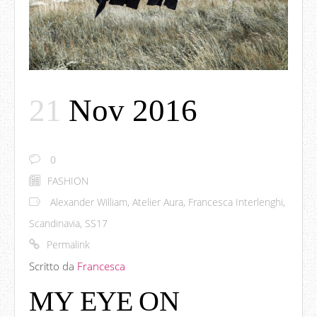
21
Nov 2016
0
FASHION
Alexander William
,
Atelier Aura
,
Francesca Interlenghi
,
Scandinavia
,
SS17
Permalink
Scritto da
Francesca
MY EYE ON