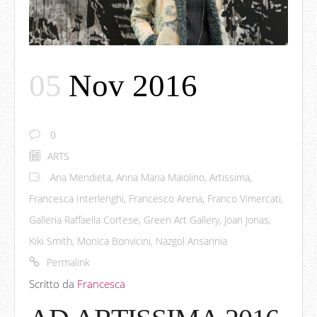
05
Nov 2016
0
ARTS
Ana Mendieta
,
Anna Maria Maiolino
,
Artissima
,
Francesca Interlenghi
,
Francesco Arena
,
Franco Vimercati
,
Galleria Raffaella Cortese
,
Green Art Gallery
,
Joan Jonas
,
Kiki Smith
,
Monica Bonvicini
,
Nazgol Ansarinia
Permalink
Scritto da
Francesca