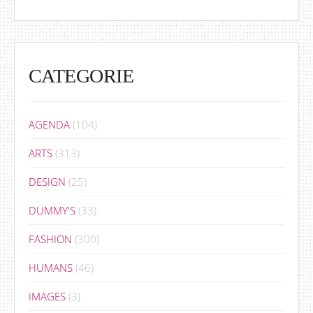
CATEGORIE
AGENDA
(104)
ARTS
(313)
DESIGN
(25)
DUMMY'S
(33)
FASHION
(300)
HUMANS
(46)
IMAGES
(3)