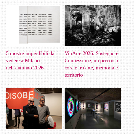
5 mostre imperdibili da
VinArte 2026: Sostegno e
vedere a Milano
Connessione, un percorso
nell’autunno 2026
corale tra arte, memoria e
territorio