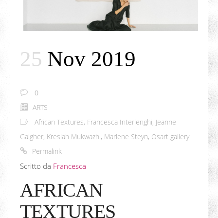
25
Nov 2019
0
ARTS
African Textures
,
Francesca Interlenghi
,
Jeanne
Gaigher
,
Kresiah Mukwazhi
,
Marlene Steyn
,
Osart gallery
Permalink
Scritto da
Francesca
AFRICAN
TEXTURES