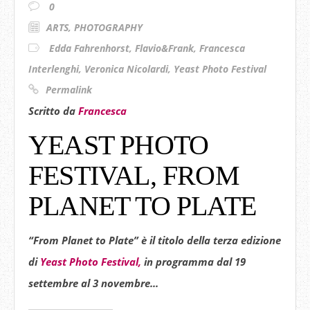
0
ARTS
,
PHOTOGRAPHY
Edda Fahrenhorst
,
Flavio&Frank
,
Francesca
Interlenghi
,
Veronica Nicolardi
,
Yeast Photo Festival
Permalink
Scritto da
Francesca
YEAST PHOTO
FESTIVAL, FROM
PLANET TO PLATE
“From Planet to Plate”
è il titolo della terza edizione
di
Yeast Photo Festival,
in programma
dal 19
settembre al 3 novembre...