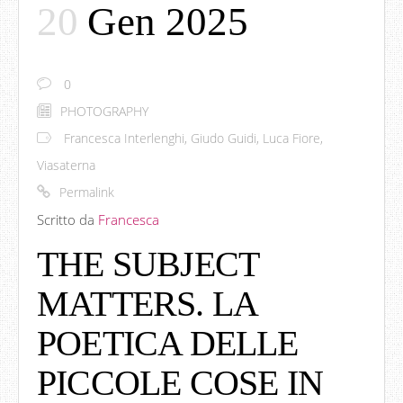
20
Gen 2025
0
PHOTOGRAPHY
Francesca Interlenghi
,
Giudo Guidi
,
Luca Fiore
,
Viasaterna
Permalink
Scritto da
Francesca
THE SUBJECT
MATTERS. LA
POETICA DELLE
PICCOLE COSE IN