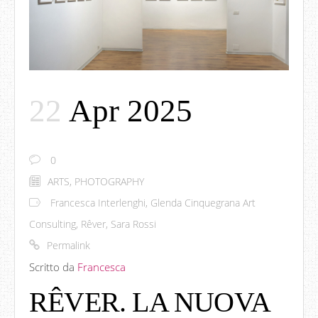
22
Apr 2025
0
ARTS
,
PHOTOGRAPHY
Francesca Interlenghi
,
Glenda Cinquegrana Art
Consulting
,
Rêver
,
Sara Rossi
Permalink
Scritto da
Francesca
RÊVER. LA NUOVA