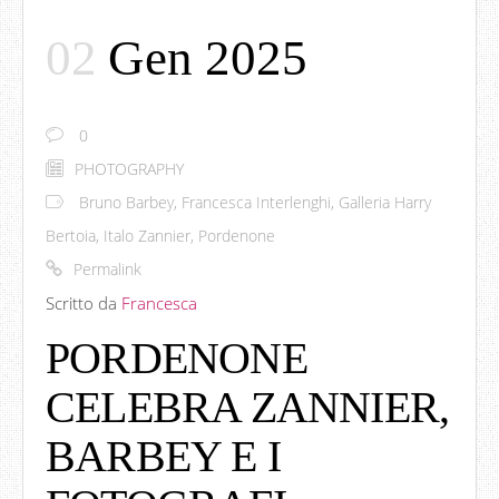
02
Gen 2025
0
PHOTOGRAPHY
Bruno Barbey
,
Francesca Interlenghi
,
Galleria Harry
Bertoia
,
Italo Zannier
,
Pordenone
Permalink
Scritto da
Francesca
PORDENONE
CELEBRA ZANNIER,
BARBEY E I