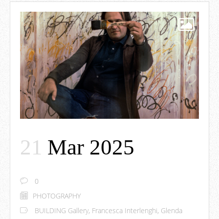
21
Mar 2025
0
PHOTOGRAPHY
BUILDING Gallery
,
Francesca Interlenghi
,
Glenda