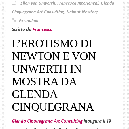
Ellen von Unwerth
,
Francesca Interlenghi
,
Glenda
Cinquegrana Art Consulting
,
Helmut Newton;
Permalink
Scritto da
Francesca
L’EROTISMO DI
NEWTON E VON
UNWERTH IN
MOSTRA DA
GLENDA
CINQUEGRANA
Glenda Cinquegrana Art Consulting
inaugura
il 19