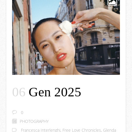
06
Gen 2025
0
PHOTOGRAPHY
Francesca Interlenghi
,
Free Love Chronicles
,
Glenda