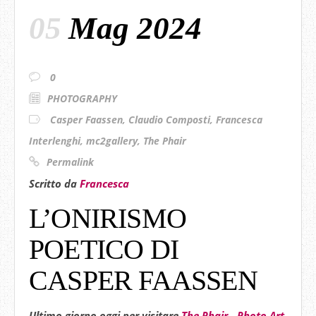
05
Mag 2024
0
PHOTOGRAPHY
Casper Faassen
,
Claudio Composti
,
Francesca
Interlenghi
,
mc2gallery
,
The Phair
Permalink
Scritto da
Francesca
L’ONIRISMO
POETICO DI
CASPER FAASSEN
Ultimo giorno oggi per visitare
The Phair - Photo Art