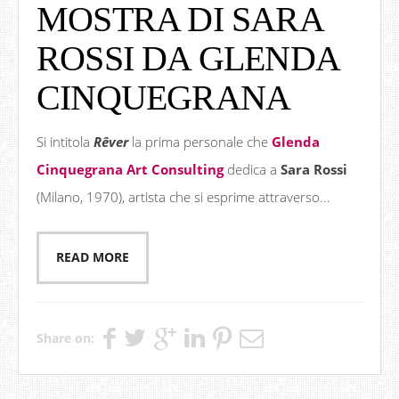
MOSTRA DI SARA
ROSSI DA GLENDA
CINQUEGRANA
Si intitola
Rêver
la prima personale che
Glenda
Cinquegrana Art Consulting
dedica a
Sara Rossi
(Milano, 1970), artista che si esprime attraverso...
READ MORE
Share on: