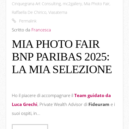
Cinquegrana Art Consulting
,
mc2gallery
,
Mia Photo Fair
,
Raffaella De Chirico
,
Viasaterna
Permalink
Scritto da
Francesca
MIA PHOTO FAIR
BNP PARIBAS 2025:
LA MIA SELEZIONE
Ho il piacere di accompagnare il
Team guidato da
Luca Grechi
, Private Wealth Advisor di
Fideuram
e i
suoi ospiti, in...