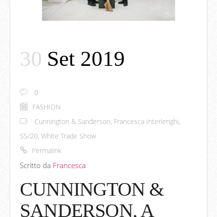
30
Set 2019
0
FASHION
Cunnington & Sanderson
,
Francesca Interlenghi
,
SS/20
,
White Trade Show
Permalink
Scritto da
Francesca
CUNNINGTON &
SANDERSON, A