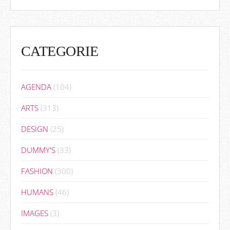
CATEGORIE
AGENDA
(104)
ARTS
(313)
DESIGN
(25)
DUMMY'S
(33)
FASHION
(300)
HUMANS
(46)
IMAGES
(3)