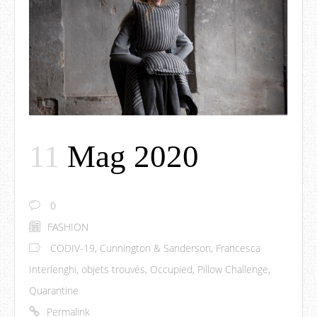
11
Mag 2020
0
FASHION
CODIV-19
,
Cunnington & Sanderson
,
Francesca
Interlenghi
,
objets trouvés
,
Occupied
,
Pillow Challenge
,
Quarantine
Permalink