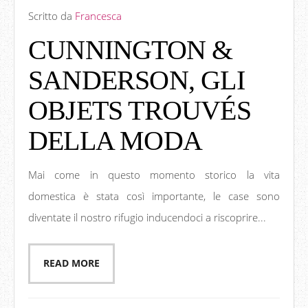
Scritto da
Francesca
CUNNINGTON &
SANDERSON, GLI
OBJETS TROUVÉS
DELLA MODA
Mai come in questo momento storico la vita
domestica è stata così importante, le case sono
diventate il nostro rifugio inducendoci a riscoprire...
READ MORE