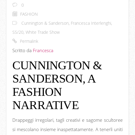
0
FASHION
Cunnington & Sanderson
,
Francesca Interlenghi
,
SS/20
,
White Trade Show
Permalink
Scritto da
Francesca
CUNNINGTON &
SANDERSON, A
FASHION
NARRATIVE
Drappeggi irregolari, tagli creativi e sagome scultoree
si mescolano insieme inaspettatamente. A tenerli uniti