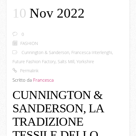
10
Nov 2022
0
FASHION
Cunnington & Sanderson
,
Francesca Interlenghi
,
Future Fashion Factory
,
Salts Mill
,
Yorkshire
Permalink
Scritto da
Francesca
CUNNINGTON &
SANDERSON, LA
TRADIZIONE
TESSILE DELLO