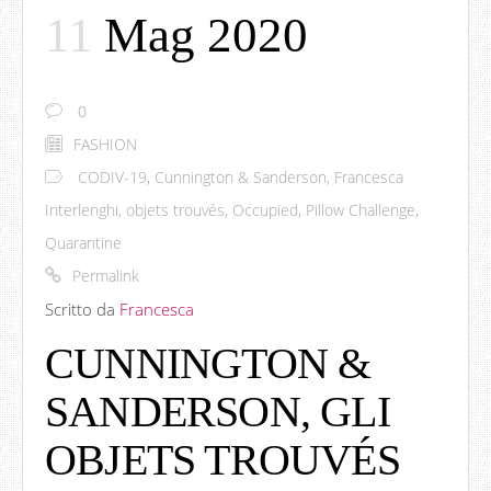
11
Mag 2020
0
FASHION
CODIV-19
,
Cunnington & Sanderson
,
Francesca
Interlenghi
,
objets trouvés
,
Occupied
,
Pillow Challenge
,
Quarantine
Permalink
Scritto da
Francesca
CUNNINGTON &
SANDERSON, GLI
OBJETS TROUVÉS