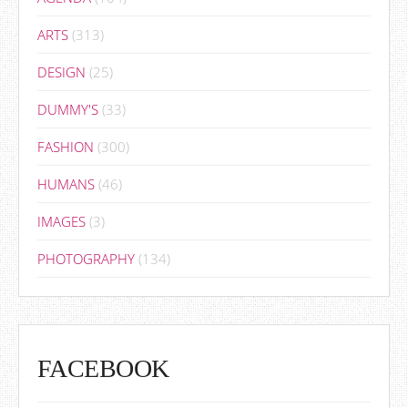
ARTS
(313)
DESIGN
(25)
DUMMY'S
(33)
FASHION
(300)
HUMANS
(46)
IMAGES
(3)
PHOTOGRAPHY
(134)
FACEBOOK