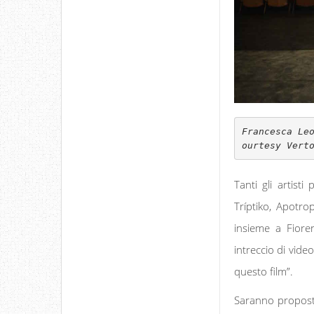
Francesca Le
ourtesy Vert
Tanti gli artisti
Tríptiko, Apotro
insieme a Fiore
intreccio di vide
questo film”.
Saranno proposte