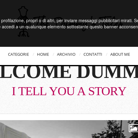
 profilazione, propri o di altri, per inviare messaggi pubblicitari mirati.
e accedi a un qualunque elemento sottostante questo banner acconsenti
CATEGORIE
HOME
ARCHIVIO
CONTATTI
ABOUT ME
LCOME DUMM
I TELL YOU A STORY