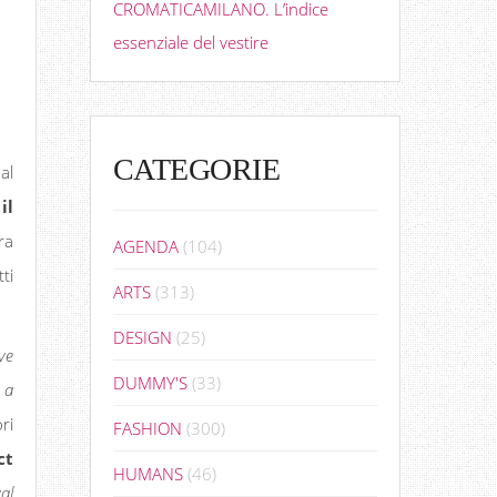
CROMATICAMILANO. L’indice
essenziale del vestire
CATEGORIE
al
il
ra
AGENDA
(104)
ti
ARTS
(313)
DESIGN
(25)
ve
DUMMY'S
(33)
 a
ri
FASHION
(300)
ct
HUMANS
(46)
al