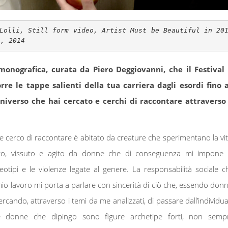
Lolli, Still form video, Artist Must be Beautiful in 20
s, 2014
 monografica, curata da Piero Deggiovanni, che il Festival 
rre le tappe salienti della tua carriera dagli esordi fino 
universo che hai cercato e cerchi di raccontare attraverso 
e cerco di raccontare è abitato da creature che sperimentano la vit
sto, vissuto e agito da donne che di conseguenza mi impone 
reotipi e le violenze legate al genere. La responsabilità sociale c
mio lavoro mi porta a parlare con sincerità di ciò che, essendo donn
ercando, attraverso i temi da me analizzati, di passare dall’individua
 Le donne che dipingo sono figure archetipe forti, non semp