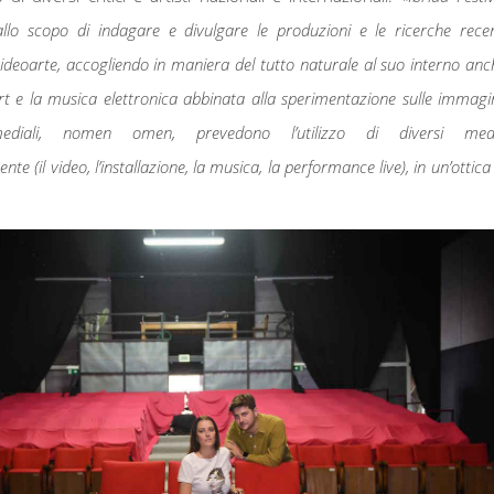
llo scopo di indagare e divulgare le produzioni e le ricerche recen
videoarte, accogliendo in maniera del tutto naturale al suo interno anc
t e la musica elettronica abbinata alla sperimentazione sulle immagi
ediali, nomen omen, prevedono l’utilizzo di diversi med
 (il video, l’installazione, la musica, la performance live), in un’ottica 