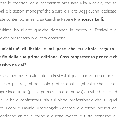
esse le creazioni della videoartista brasiliana Kika Nicolela, che sa
val, e le sezioni monografiche a cura di Piero Deggiovanni dedicate 
tiste contemporanee: Elisa Giardina Papa e
Francesca Lolli.
’ultima ho rivolto qualche domanda in merito al Festival e al
re che presenterà in questa occasione.
 un’abitué di Ibrida e mi pare che tu abbia seguito 
 fin dalla sua prima edizione. Cosa rappresenta per te e c
essivo ne dai?
e casa per me. È realmente un Festival al quale partecipo sempre c
Questo per ragioni non solo professionali: ogni volta che mi so
pre incontrato (per la prima volta o di nuovo) artisti ed esperti d
ali è bello confrontarsi sia sul piano professionale che su quel
 Leoni e Davide Mastrangelo (ideatori e direttori artistici del
 dedicano anima e corpo a questo evento, e tutto l’impegno e 