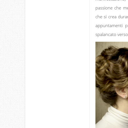
passione che me
che si crea duran
appuntamenti pi
spalancato verso 