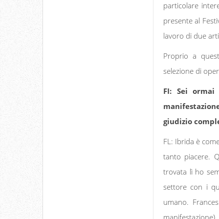
particolare inter
presente al Festi
lavoro di due ar
Proprio a quest
selezione di ope
FI: Sei ormai
manifestazione
giudizio compl
FL: Ibrida è com
tanto piacere. 
trovata lì ho sem
settore con i qu
umano. Francesca
manifestazione)