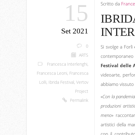
15
Scritto da
France
IBRID
INTE
Set 2021
0
Si svolge a Forlì
ARTS
contemporaneo e 
Francesca Interlenghi
,
Festival delle 
Francesca Leoni
,
Francesca
videoarte, perfo
Lolli
,
Ibrida Festival
,
Vertov
abbiamo vissuto 
Project
«
Con la pandemia c
Permalink
produzioni artist
meno
» raccont
artistici della m
con il contributo