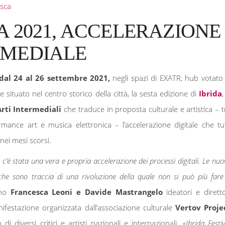
sca
A 2021, ACCELERAZIONE
RMEDIALE
dal 24 al 26 settembre
2021,
negli spazi di EXATR, hub votato 
situato nel centro storico della città, la sesta edizione di
Ibrida
,
Arti Intermediali
che traduce in proposta culturale e artistica – t
rmance art e musica elettronica – l’accelerazione digitale che tut
nei mesi scorsi.
’è stata una vera e propria accelerazione dei processi digitali. Le nuo
iche sono traccia di una rivoluzione della quale non si può più fare
ano
Francesca Leoni e Davide Mastrangelo
ideatori e diretto
anifestazione organizzata dall’associazione culturale
Vertov Proje
 di diversi critici e artisti nazionali e internazionali.
«Ibrida Festiv