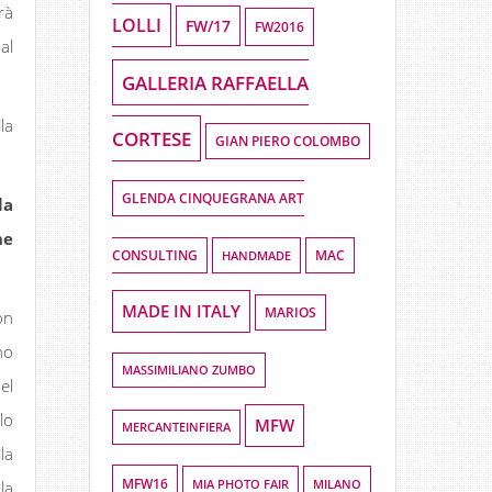
rà
LOLLI
FW/17
FW2016
al
GALLERIA RAFFAELLA
la
CORTESE
GIAN PIERO COLOMBO
GLENDA CINQUEGRANA ART
la
he
CONSULTING
HANDMADE
MAC
MADE IN ITALY
MARIOS
on
no
MASSIMILIANO ZUMBO
el
lo
MFW
MERCANTEINFIERA
la
MFW16
MIA PHOTO FAIR
MILANO
la