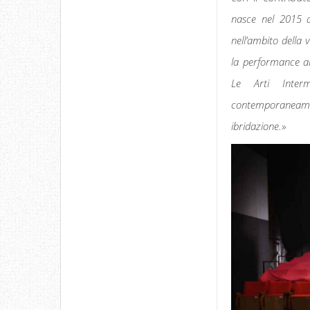
nasce nel 2015 a
nell’ambito della 
la performance ar
Le Arti Interm
contemporaneamente
ibridazione.»