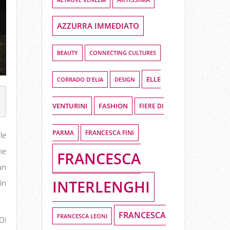
AZZURRA IMMEDIATO
BEAUTY
CONNECTING CULTURES
ELLE
DESIGN
CORRADO D'ELIA
c
VENTURINI
FASHION
FIERE DI
PARMA
FRANCESCA FINI
le
he
FRANCESCA
un
INTERLENGHI
in
FRANCESCA
FRANCESCA LEONI
Di