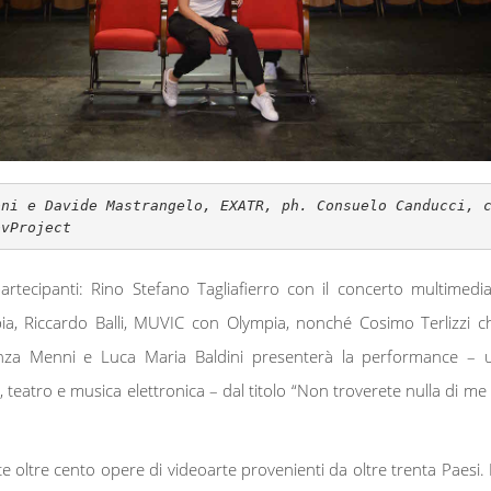
oni e Davide Mastrangelo, EXATR, ph. Consuelo Canducci, 
ovProject
 partecipanti: Rino Stefano Tagliafierro con il concerto multimedia
pia, Riccardo Balli, MUVIC con Olympia, nonché Cosimo Terlizzi c
nza Menni e Luca Maria Baldini presenterà la performance – 
o, teatro e musica elettronica – dal titolo “Non troverete nulla di me 
 oltre cento opere di videoarte provenienti da oltre trenta Paesi. 