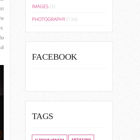
IMAGES
(3)
ti
he
PHOTOGRAPHY
(134)
n
i.
ia
di
FACEBOOK
TAGS
ALTROVE VENEZIA
ARTISSIMA