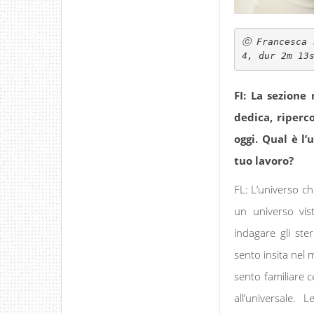
ⓒ Francesca 
4, dur 2m 13
FI: La sezione
dedica, riperco
oggi. Qual è l’
tuo lavoro?
FL: L’universo ch
un universo vi
indagare gli ste
sento insita nel 
sento familiare c
all’universale.