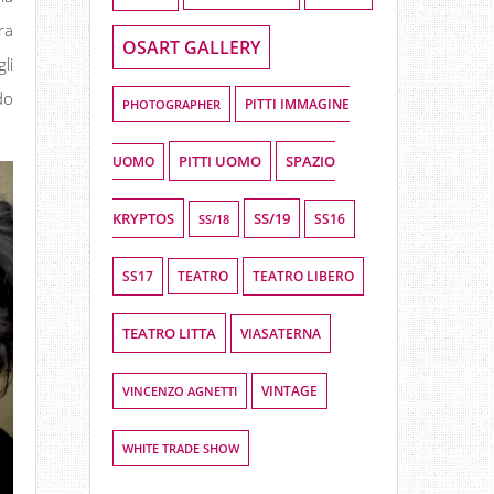
ra
OSART GALLERY
li
do
PHOTOGRAPHER
PITTI IMMAGINE
PITTI UOMO
SPAZIO
UOMO
KRYPTOS
SS/19
SS16
SS/18
SS17
TEATRO LIBERO
TEATRO
TEATRO LITTA
VIASATERNA
VINCENZO AGNETTI
VINTAGE
WHITE TRADE SHOW