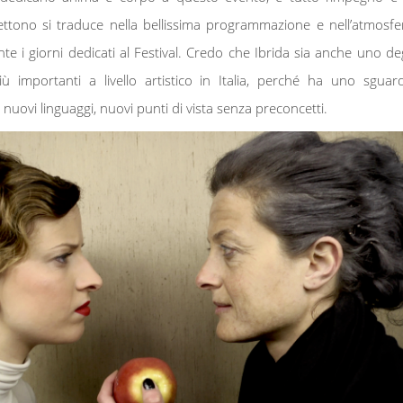
ttono si traduce nella bellissima programmazione e nell’atmosfe
te i giorni dedicati al Festival. Credo che Ibrida sia anche uno deg
ù importanti a livello artistico in Italia, perché ha uno sguar
nuovi linguaggi, nuovi punti di vista senza preconcetti.