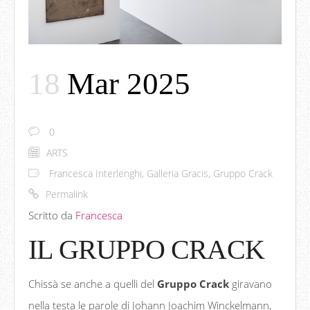
18
Mar 2025
0
ARTS
Francesca Interlenghi
,
Galleria Gracis
,
Gruppo Crack
Permalink
Scritto da
Francesca
IL GRUPPO CRACK
Chissà se anche a quelli del
Gruppo Crack
giravano
nella testa le parole di Johann Joachim Winckelmann,