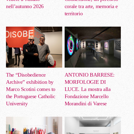
nell’autunno 2026
corale tra arte, memoria e
territorio
The “Disobedience
ANTONIO BARRESE:
Archive” exhibition by
MORFOLOGIE DI
Marco Scotini comes to
LUCE. La mostra alla
the Portuguese Catholic
Fondazione Marcello
University
Morandini di Varese