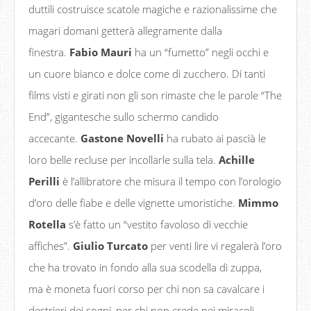
duttili costruisce scatole magiche e razionalissime che
magari domani getterà allegramente dalla
finestra.
Fabio Mauri
ha un “fumetto” negli occhi e
un cuore bianco e dolce come di zucchero. Di tanti
films visti e girati non gli son rimaste che le parole “The
End”, gigantesche sullo schermo candido
accecante.
Gastone Novelli
ha rubato ai pascià le
loro belle recluse per incollarle sulla tela.
Achille
Perilli
è l’allibratore che misura il tempo con l’orologio
d’oro delle fiabe e delle vignette umoristiche.
Mimmo
Rotella
s’è fatto un “vestito favoloso di vecchie
affiches”.
Giulio Turcato
per venti lire vi regalerà l’oro
che ha trovato in fondo alla sua scodella di zuppa,
ma è moneta fuori corso per chi non sa cavalcare i
destrieri dei sogni, per chi non crede nei miracoli.