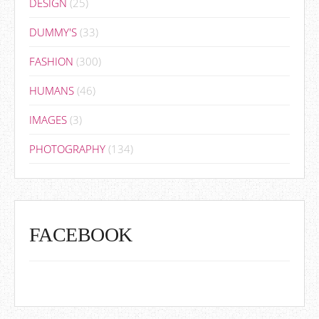
DESIGN
(25)
DUMMY'S
(33)
FASHION
(300)
HUMANS
(46)
IMAGES
(3)
PHOTOGRAPHY
(134)
FACEBOOK