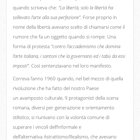
quando scriveva che:
“
La libert
à
, solo la libert
à
ha
sollevato l
’
arte alla sua perfezione
”
. Forse proprio in
nome della libertà avevano scelto di chiamarsi come il
rumore che fa un oggetto quando si rompe. Una
forma di protesta
“
contro l
’
accademismo che domina
l
’
arte italiana, i santoni che la governano ed i tab
ù
da essi
imposti
”
.
Così sentenziavano nel loro manifesto.
Correva l’anno 1960 quando, nel bel mezzo di quella
rivoluzione che ha fatto del nostro Paese
un avamposto culturale, 9 protagonisti della scena
romana, diversi per generazione e orientamento
stilistico, si riunivano con la volontà comune di
superare i vincoli dell’Informale e
dell’alternativa Astrattismo/Realismo, che avevano