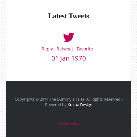
Latest Tweets
Reply
Retweet
Favorite
01 Jan 1970
Copyrights © 2014 The Dummy's Tales. All Rights Reserved -
Powered by
Kukua Design
Cookie policy