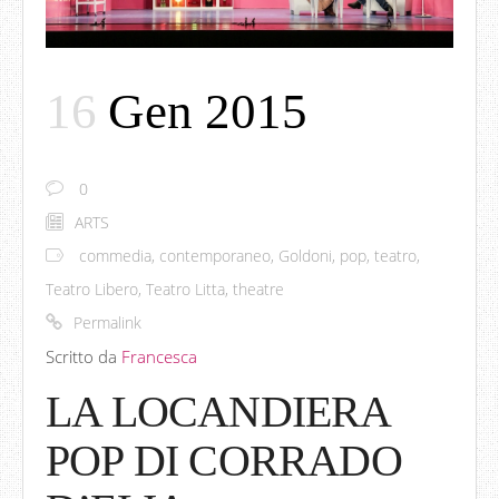
16
Gen 2015
0
ARTS
commedia
,
contemporaneo
,
Goldoni
,
pop
,
teatro
,
Teatro Libero
,
Teatro Litta
,
theatre
Permalink
Scritto da
Francesca
LA LOCANDIERA
POP DI CORRADO