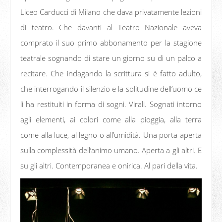
Liceo Carducci di Milano che dava privatamente lezioni
di teatro. Che davanti al Teatro Nazionale aveva
comprato il suo primo abbonamento per la stagione
teatrale sognando di stare un giorno su di un palco a
recitare. Che indagando la scrittura si è fatto adulto,
che interrogando il silenzio e la solitudine dell’uomo ce
li ha restituiti in forma di sogni. Virali. Sognati intorno
agli elementi, ai colori come alla pioggia, alla terra
come alla luce, al legno o all’umidità. Una porta aperta
sulla complessità dell’animo umano. Aperta a gli altri. E
su gli altri. Contemporanea e onirica. Al pari della vita.