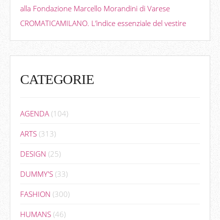
alla Fondazione Marcello Morandini di Varese
CROMATICAMILANO. L’indice essenziale del vestire
CATEGORIE
AGENDA
(104)
ARTS
(313)
DESIGN
(25)
DUMMY'S
(33)
FASHION
(300)
HUMANS
(46)