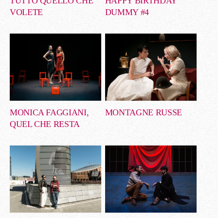
TUTTO QUELLO CHE
HAPPY BIRTHDAY
VOLETE
DUMMY #4
MONICA FAGGIANI,
MONTAGNE RUSSE
QUEL CHE RESTA