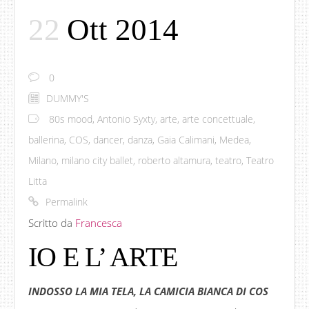
22
Ott 2014
0
DUMMY'S
80s mood
,
Antonio Syxty
,
arte
,
arte concettuale
,
ballerina
,
COS
,
dancer
,
danza
,
Gaia Calimani
,
Medea
,
Milano
,
milano city ballet
,
roberto altamura
,
teatro
,
Teatro
Litta
Permalink
Scritto da
Francesca
IO E L’ ARTE
INDOSSO LA MIA TELA, LA CAMICIA BIANCA DI COS