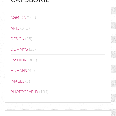
AGENDA
(104)
ARTS
(313)
DESIGN
(25)
DUMMY'S
(33)
FASHION
(300)
HUMANS
(46)
IMAGES
(3)
PHOTOGRAPHY
(134)