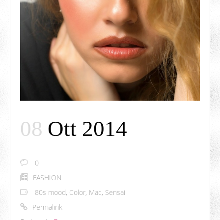
08
Ott 2014
0
FASHION
80s mood
,
Color
,
Mac
,
Sensai
Permalink