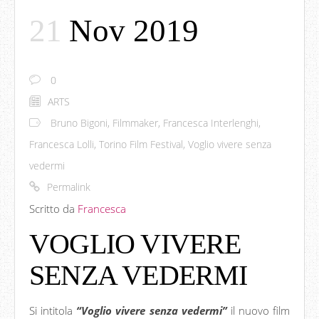
21
Nov 2019
0
ARTS
Bruno Bigoni
,
Filmmaker
,
Francesca Interlenghi
,
Francesca Lolli
,
Torino Film Festival
,
Voglio vivere senza
vedermi
Permalink
Scritto da
Francesca
VOGLIO VIVERE
SENZA VEDERMI
Si intitola
“Voglio vivere senza vedermi”
il nuovo film