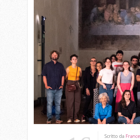
Scritto da
France