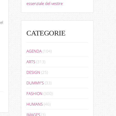
essenziale del vestire
el
CATEGORIE
AGENDA
(104)
ARTS
(313)
DESIGN
(25)
DUMMY'S
(33)
FASHION
(300)
HUMANS
(46)
IMAGES
(3)