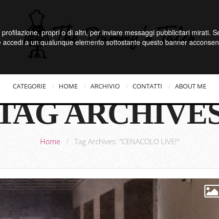
 profilazione, propri o di altri, per inviare messaggi pubblicitari mirati.
e accedi a un qualunque elemento sottostante questo banner acconsenti
CATEGORIE
HOME
ARCHIVIO
CONTATTI
ABOUT ME
TAG ARCHIVE
Home
/
Tag Archives: "CENACOLO LIVE!"