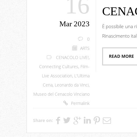
16
CENA
Mar 2023
È possibile una r
Rinascimento ital
0
ARTS
READ MORE
CENACOLO LIVE!
,
Connecting Cultures
,
Film-
Live Association
,
L'Ultima
Cena
,
Leonardo da Vinci
,
Museo del Cenacolo Vinciano
Permalink
Share on: