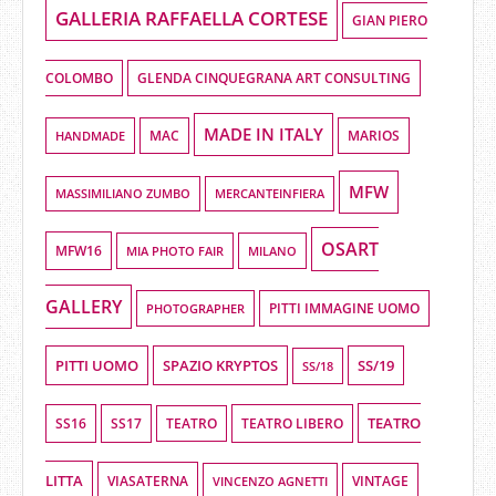
GALLERIA RAFFAELLA CORTESE
GIAN PIERO
COLOMBO
GLENDA CINQUEGRANA ART CONSULTING
MADE IN ITALY
HANDMADE
MAC
MARIOS
MFW
MASSIMILIANO ZUMBO
MERCANTEINFIERA
OSART
MFW16
MIA PHOTO FAIR
MILANO
GALLERY
PHOTOGRAPHER
PITTI IMMAGINE UOMO
PITTI UOMO
SPAZIO KRYPTOS
SS/19
SS/18
TEATRO
SS16
SS17
TEATRO LIBERO
TEATRO
LITTA
VIASATERNA
VINCENZO AGNETTI
VINTAGE