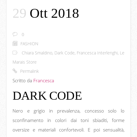
29
Ott 2018
0
FASHION
Chiara Smaldino
,
Dark Code
,
Francesca Interlenghi
,
Le
Marais Store
Permalink
Scritto da
Francesca
DARK CODE
Nero e grigio in prevalenza, concesso solo lo
sconfinamento in colori dai toni sbiaditi, forme
oversize e materiali confortevoli. E poi sensualità,