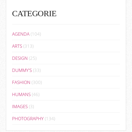
CATEGORIE
AGENDA
(104)
ARTS
(313)
DESIGN
(25)
DUMMY'S
(33)
FASHION
(300)
HUMANS
(46)
IMAGES
(3)
PHOTOGRAPHY
(134)