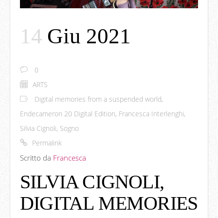
14
Giu 2021
0
ARTS
Digital memories from a suspended world
,
Endecameron 20 Digital Edition
,
Francesca Interlenghi
,
Silvia Cignoli
,
Sogno
Permalink
Scritto da
Francesca
SILVIA CIGNOLI,
DIGITAL MEMORIES