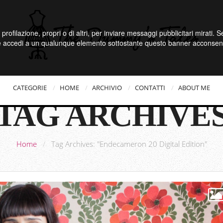
 profilazione, propri o di altri, per inviare messaggi pubblicitari mirati.
e accedi a un qualunque elemento sottostante questo banner acconsenti
CATEGORIE
HOME
ARCHIVIO
CONTATTI
ABOUT ME
TAG ARCHIVE
Home
/
Tag Archives: "Endecameron 20 Digital Edition"