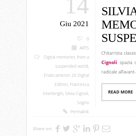
14
SILVI
MEMO
Giu 2021
SUSP
0
ARTS
Chitarrista class
Digital memories from a
Cignoli
spazia d
suspended world
,
radicale all’avant-
Endecameron 20 Digital
Edition
,
Francesca
READ MORE
Interlenghi
,
Silvia Cignoli
,
Sogno
Permalink
Share on: