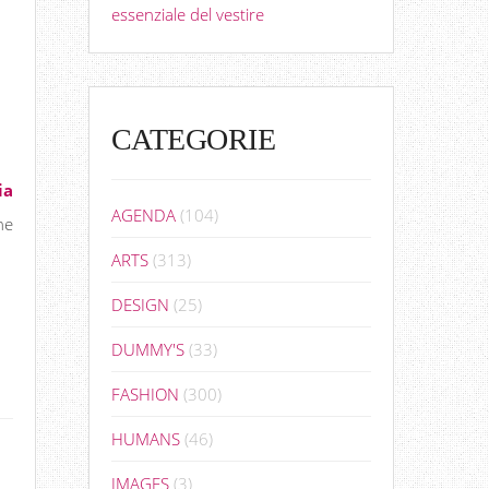
essenziale del vestire
CATEGORIE
ia
AGENDA
(104)
ne
ARTS
(313)
DESIGN
(25)
DUMMY'S
(33)
FASHION
(300)
HUMANS
(46)
IMAGES
(3)