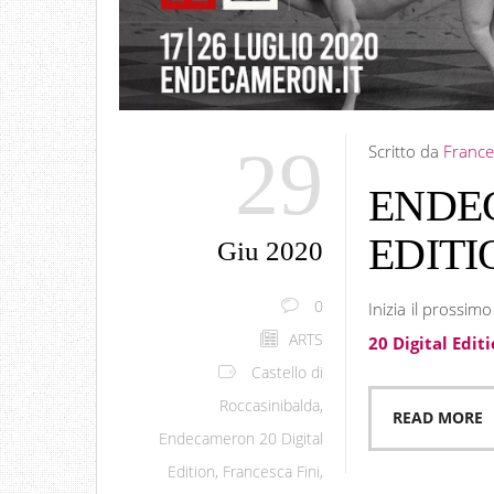
29
Scritto da
France
ENDE
EDITI
Giu 2020
0
Inizia il prossimo
ARTS
20 Digital Edit
Castello di
Roccasinibalda
,
READ MORE
Endecameron 20 Digital
Edition
,
Francesca Fini
,