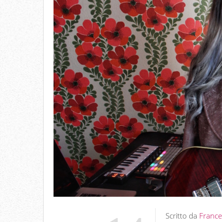
Scritto da
France