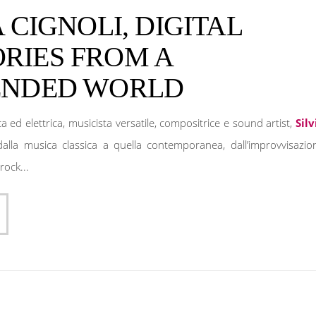
A CIGNOLI, DIGITAL
RIES FROM A
ENDED WORLD
ica ed elettrica, musicista versatile, compositrice e sound artist,
Silv
alla musica classica a quella contemporanea, dall’improvvisazio
rock...