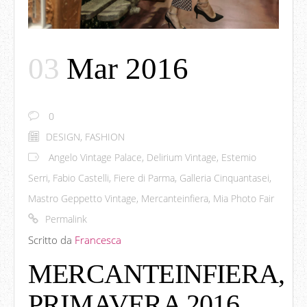
03
Mar 2016
0
DESIGN
,
FASHION
Angelo Vintage Palace
,
Delirium Vintage
,
Estemio
Serri
,
Fabio Castelli
,
Fiere di Parma
,
Galleria Cinquantasei
,
Mastro Geppetto Vintage
,
Mercanteinfiera
,
Mia Photo Fair
Permalink
Scritto da
Francesca
MERCANTEINFIERA,
PRIMAVERA 2016