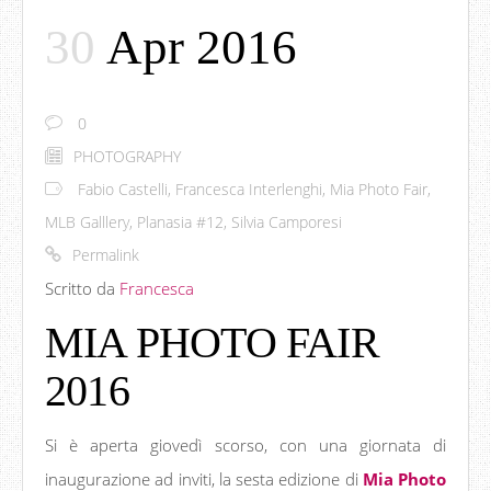
30
Apr 2016
0
PHOTOGRAPHY
Fabio Castelli
,
Francesca Interlenghi
,
Mia Photo Fair
,
MLB Galllery
,
Planasia #12
,
Silvia Camporesi
Permalink
Scritto da
Francesca
MIA PHOTO FAIR
2016
Si è aperta giovedì scorso, con una giornata di
inaugurazione ad inviti, la sesta edizione di
Mia Photo