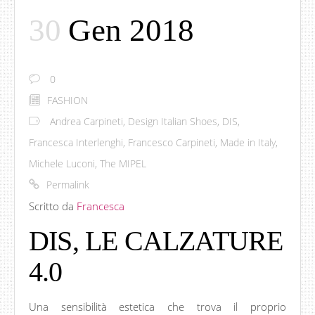
30
Gen 2018
0
FASHION
Andrea Carpineti
,
Design Italian Shoes
,
DIS
,
Francesca Interlenghi
,
Francesco Carpineti
,
Made in Italy
,
Michele Luconi
,
The MIPEL
Permalink
Scritto da
Francesca
DIS, LE CALZATURE
4.0
Una sensibilità estetica che trova il proprio