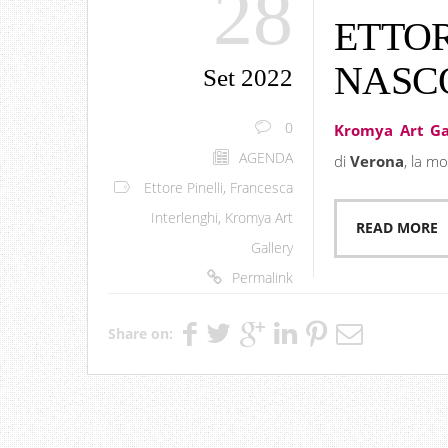
28
ETTOR
NASC
Set 2022
0
Kromya Art Ga
AGENDA
di
Verona
, la mo
Ettore Pinelli
,
Francesca
Interlenghi
,
Kromya Art
READ MORE
Gallery
Permalink
Share on: