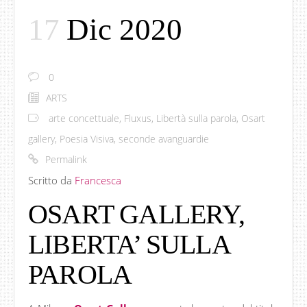
17
Dic 2020
0
ARTS
arte concettuale
,
Fluxus
,
Libertà sulla parola
,
Osart
gallery
,
Poesia Visiva
,
seconde avanguardie
Permalink
Scritto da
Francesca
OSART GALLERY,
LIBERTA’ SULLA
PAROLA