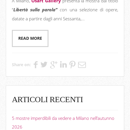
A Milano,
Osart Gallery
presenta la mostra dal titolo
“
Libertà sulla parola”
c
on una selezione di opere,
datate a partire dagli anni Sessanta,...
READ MORE
Share on:
ARTICOLI RECENTI
5 mostre imperdibili da vedere a Milano nell’autunno
2026