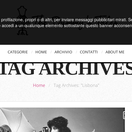
 profilazione, propri o di altri, per inviare messaggi pubblicitari mirati.
e accedi a un qualunque elemento sottostante questo banner acconsenti
CATEGORIE
HOME
ARCHIVIO
CONTATTI
ABOUT ME
TAG ARCHIVE
Home
/
Tag Archives: "Lisbona"