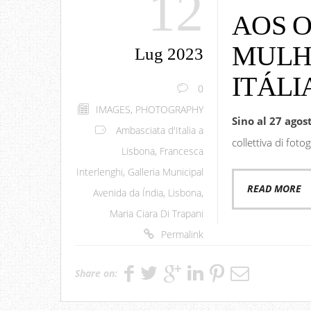
12
AOS O
MULH
Lug 2023
ITÁLI
0
IMAGES
,
PHOTOGRAPHY
Sino al 27 agos
Ambasciata d'Italia a
collettiva di foto
Lisbona
,
Francesca
Interlenghi
,
Galleria Municipal
READ MORE
Avenida da Índia
,
Lisbona
,
Maria Ciara Di Trapani
Permalink
Share on: