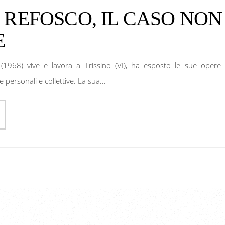
 REFOSCO, IL CASO NON
E
(1968) vive e lavora a Trissino (VI), ha esposto le sue opere 
ersonali e collettive. La sua...