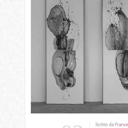
Scritto da
France