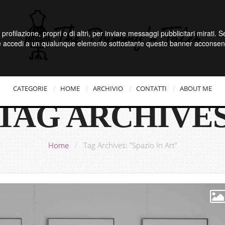
 profilazione, propri o di altri, per inviare messaggi pubblicitari mirati.
e accedi a un qualunque elemento sottostante questo banner acconsenti
CATEGORIE
HOME
ARCHIVIO
CONTATTI
ABOUT ME
TAG ARCHIVE
Home
/
Tag Archives: "Spazio In Art"