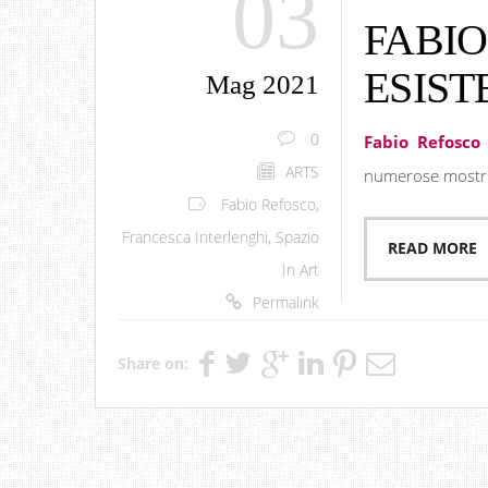
03
FABIO
ESIST
Mag 2021
0
Fabio Refosco
ARTS
numerose mostre p
Fabio Refosco
,
Francesca Interlenghi
,
Spazio
READ MORE
In Art
Permalink
Share on: