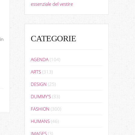
essenziale del vestire
CATEGORIE
in
AGENDA
(104)
ARTS
(313)
DESIGN
(25)
DUMMY'S
(33)
FASHION
(300)
HUMANS
(46)
IMAGES
(3)